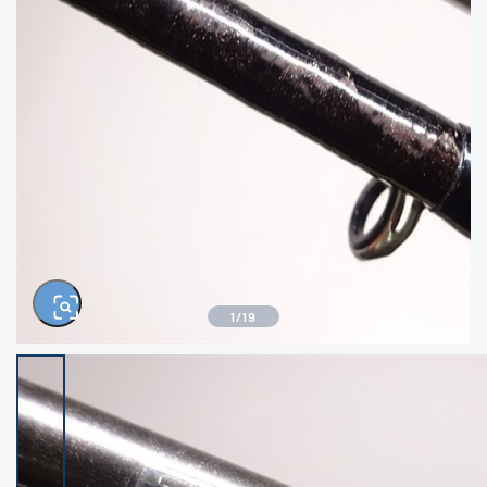
きるもの、改造品も含む
悪
イシグロ西尾店
イシグロ三河安城店
※ルアー、エギ、雑品、その他につきましては
ランク表記はございません。 状態は写真にて
ご確認ください。
イシグロ岡崎大樹寺店
イシグロ半田店
イシグロ岡崎若松店
イシグロ焼津店
イシグロ掛川店
イシグロ沼津店
1
/
19
イシグロ駿東柿田川店
イシグロ豊川店
イシグロ磐田店
イシグロ富士店