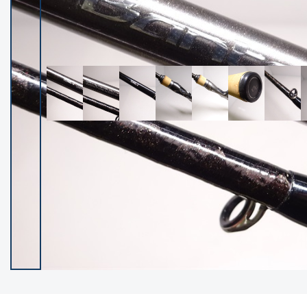
イシグロ御殿場店
イシグロ伊東店
ランク
(102193)
SA
(2947)
A
(17293)
B+
(12276)
B
(21953)
C
(38749)
C-
(5141)
D
(2195)
ランクについて