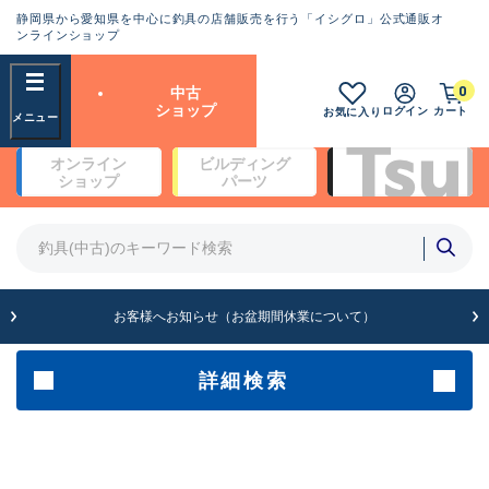
静岡県から愛知県を中心に釣具の店舗販売を行う「イシグロ」公式通販オ
ランクとは？
ンラインショップ
フリーワード
0
中古
SA
ショップ
ログイン
カート
お気に入り
新古品（メーカー問屋から仕
オンライン
ビルディング
入れた未使用品）
良
ショップ
パーツ
商品カテゴリ
※店頭展示時の置き傷が付いている
ものも含む
竿・ルアーロッド(4)
竿・ルアーロッド(64233)
リール・カスタムパーツ(35635)
A
ルアー・エギ(1807)
お客様へお知らせ（お盆期間休業について）
傷が極めて少ない極上品
その他・雑品(1061)
メーカー
詳細検索
B+
使用感や傷は少なく比較的美
店舗
品