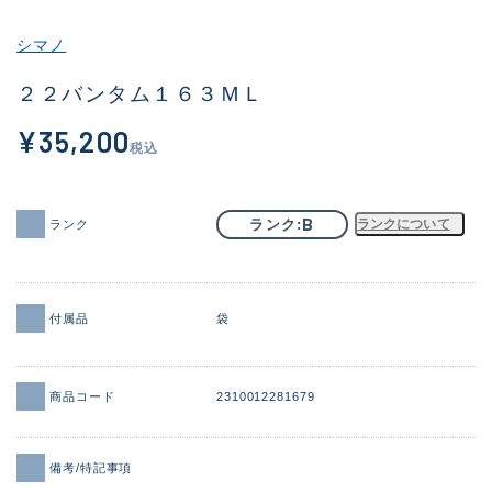
その他
シマノ
新商品
(1924)
２２バンタム１６３ＭＬ
おすすめ
(171)
¥35,200
税込
値下げ品
(14304)
OH済
(936)
B
ランク
ランクについて
ランク
DCチェック済
(1333)
在庫有のみ
(22116)
付属品
袋
価格
商品コード
2310012281679
この条件で検索する
備考/特記事項