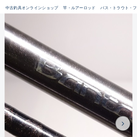
イシグロ鳴海店
中古釣具オンラインショップ
竿・ルアーロッド
バス・トラウト・フ
B
イシグロフレスポ鈴鹿店
使用感や傷はあるが全体的に
イシグロ津高茶屋店
綺麗な良品
イシグロ西春店
C
イシグロ中川かの里店
使用感や傷のある一般的な中
イシグロカインズモール彦根店
古品
イシグロ静岡中吉田店
C-
イシグロ名東引山店
かなり使用感があり、全体的
イシグロ豊田店
に目立つ傷が多い品
イシグロ豊橋向山店
イシグロ岐阜店
D
イシグロ高林店
著しく状態が悪いが使用はで