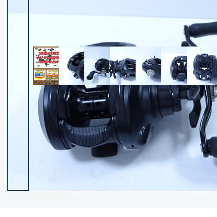
イシグロ御殿場店
イシグロ伊東店
ランク
(102226)
SA
(2949)
A
(17300)
B+
(12280)
B
(21961)
C
(38758)
C-
(5142)
D
(2197)
ランクについて