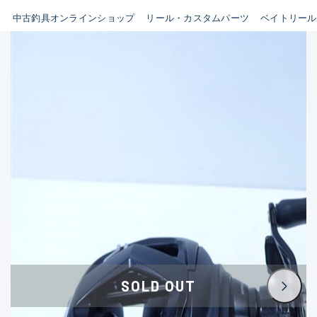
イシグロ鳴海店
中古釣具オンラインショップ
リール・カスタムパーツ
ベイトリール
B
イシグロフレスポ鈴鹿店
使用感や傷はあるが全体的に
イシグロ津高茶屋店
綺麗な良品
イシグロ西春店
C
イシグロカインズモール彦根店
使用感や傷のある一般的な中
イシグロ中川かの里店
古品
イシグロ静岡中吉田店
C-
イシグロ名東引山店
かなり使用感があり、全体的
イシグロ豊田店
に目立つ傷が多い品
イシグロ豊橋向山店
イシグロ岐阜店
D
SOLD OUT
イシグロ高林店
著しく状態が悪いが使用はで