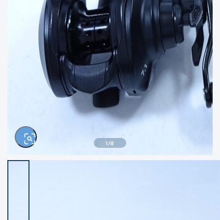
きるもの、改造品も含む
悪
イシグロ西尾店
イシグロ三河安城店
※ルアー、エギ、雑品、その他につきましては
ランク表記はございません。 状態は写真にて
ご確認ください。
イシグロ岡崎大樹寺店
イシグロ半田店
イシグロ岡崎若松店
イシグロ焼津店
イシグロ掛川店
イシグロ沼津店
1
/
8
イシグロ駿東柿田川店
イシグロ豊川店
イシグロ磐田店
イシグロ富士店