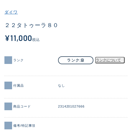
その他
ダイワ
新商品
(1960)
２２タトゥーラ８０
おすすめ
(173)
¥11,000
税込
値下げ品
(14304)
OH済
(936)
B
ランク
ランクについて
ランク
DCチェック済
(1335)
在庫有のみ
(22105)
付属品
なし
価格
商品コード
2314201027666
この条件で検索する
備考/特記事項