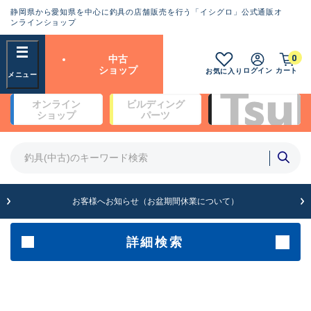
静岡県から愛知県を中心に釣具の店舗販売を行う「イシグロ」公式通販オ
ランクとは？
ンラインショップ
フリーワード
0
中古
SA
ショップ
ログイン
カート
お気に入り
新古品（メーカー問屋から仕
オンライン
ビルディング
入れた未使用品）
良
ショップ
パーツ
商品カテゴリ
※店頭展示時の置き傷が付いている
ものも含む
竿・ルアーロッド(4)
竿・ルアーロッド(64259)
リール・カスタムパーツ(35641)
A
ルアー・エギ(1807)
お客様へお知らせ（お盆期間休業について）
傷が極めて少ない極上品
その他・雑品(1062)
メーカー
詳細検索
B+
使用感や傷は少なく比較的美
店舗
品