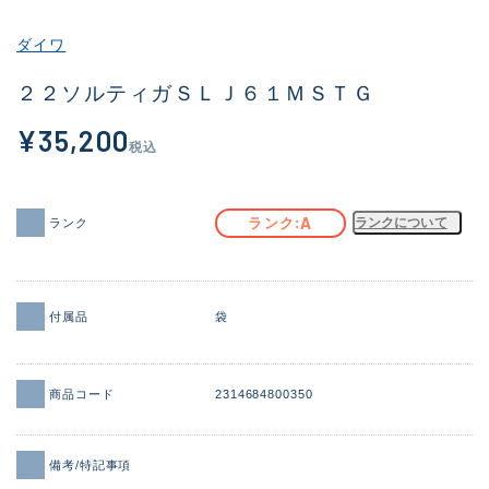
その他
ダイワ
新商品
(2054)
２２ソルティガＳＬＪ６１ＭＳＴＧ
おすすめ
(184)
¥35,200
税込
値下げ品
(14301)
OH済
(936)
A
ランク
ランクについて
ランク
DCチェック済
(1337)
在庫有のみ
(22005)
付属品
袋
価格
商品コード
2314684800350
この条件で検索する
備考/特記事項