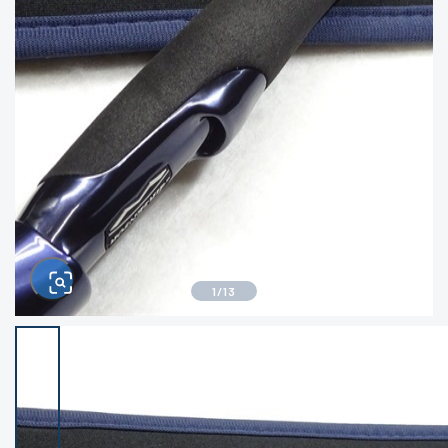
きるもの、改造品も含む
悪
イシグロ西尾店
イシグロ三河安城店
※ルアー、エギ、雑品、その他につきましては
ランク表記はございません。 状態は写真にて
ご確認ください。
イシグロ半田店
イシグロ岡崎大樹寺店
イシグロ岡崎若松店
イシグロ焼津店
イシグロ掛川店
イシグロ沼津店
1
/
13
イシグロ駿東柿田川店
イシグロ豊川店
イシグロ磐田店
イシグロ富士店