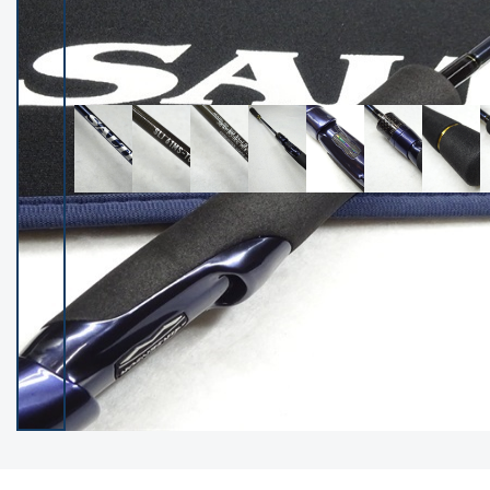
イシグロ御殿場店
イシグロ伊東店
ランク
(102395)
SA
(2953)
A
(17317)
B+
(12301)
B
(21989)
C
(38834)
C-
(5150)
D
(2205)
ランクについて