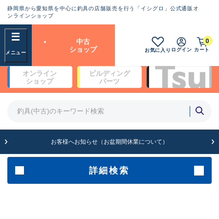
静岡県から愛知県を中心に釣具の店舗販売を行う「イシグロ」公式通販オ
ランクとは？
ンラインショップ
フリーワード
0
中古
SA
ショップ
ログイン
カート
お気に入り
新古品（メーカー問屋から仕
オンライン
ビルディング
入れた未使用品）
良
ショップ
パーツ
商品カテゴリ
※店頭展示時の置き傷が付いている
ものも含む
竿・ルアーロッド(4)
竿・ルアーロッド(64366)
リール・カスタムパーツ(35698)
A
ルアー・エギ(1811)
お客様へお知らせ（お盆期間休業について）
傷が極めて少ない極上品
その他・雑品(1063)
メーカー
詳細検索
B+
使用感や傷は少なく比較的美
店舗
品