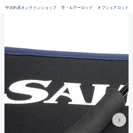
イシグロ鳴海店
中古釣具オンラインショップ
竿・ルアーロッド
オフショアロッド
B
イシグロフレスポ鈴鹿店
使用感や傷はあるが全体的に
イシグロ津高茶屋店
綺麗な良品
イシグロ西春店
C
イシグロ中川かの里店
使用感や傷のある一般的な中
イシグロカインズモール彦根店
古品
イシグロ静岡中吉田店
C-
イシグロ名東引山店
かなり使用感があり、全体的
イシグロ豊田店
に目立つ傷が多い品
イシグロ豊橋向山店
イシグロ岐阜店
D
イシグロ高林店
著しく状態が悪いが使用はで