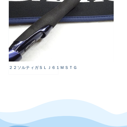
２２ソルティガＳＬＪ６１ＭＳＴＧ