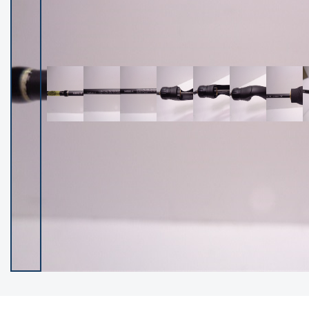
イシグロ御殿場店
イシグロ伊東店
ランク
(102194)
SA
(2947)
A
(17294)
B+
(12276)
B
(21953)
C
(38749)
C-
(5141)
D
(2195)
ランクについて