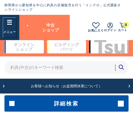
静岡県から愛知県を中心に釣具の店舗販売を行う「イシグロ」公式通販オ
ランクとは？
ンラインショップ
フリーワード
0
中古
SA
ショップ
ログイン
カート
お気に入り
新古品（メーカー問屋から仕
オンライン
ビルディング
入れた未使用品）
良
ショップ
パーツ
商品カテゴリ
※店頭展示時の置き傷が付いている
ものも含む
竿・ルアーロッド(4)
竿・ルアーロッド(64234)
リール・カスタムパーツ(35635)
A
ルアー・エギ(1807)
お客様へお知らせ（お盆期間休業について）
傷が極めて少ない極上品
その他・雑品(1061)
メーカー
詳細検索
B+
使用感や傷は少なく比較的美
店舗
品