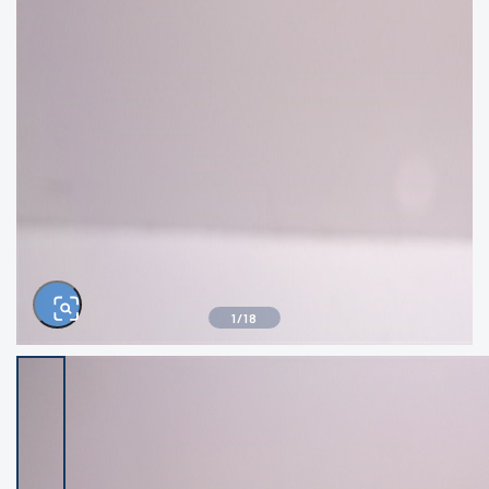
きるもの、改造品も含む
悪
イシグロ西尾店
イシグロ三河安城店
※ルアー、エギ、雑品、その他につきましては
ランク表記はございません。 状態は写真にて
ご確認ください。
イシグロ岡崎大樹寺店
イシグロ半田店
イシグロ岡崎若松店
イシグロ焼津店
イシグロ掛川店
イシグロ沼津店
1
/
18
イシグロ駿東柿田川店
イシグロ豊川店
イシグロ磐田店
イシグロ富士店