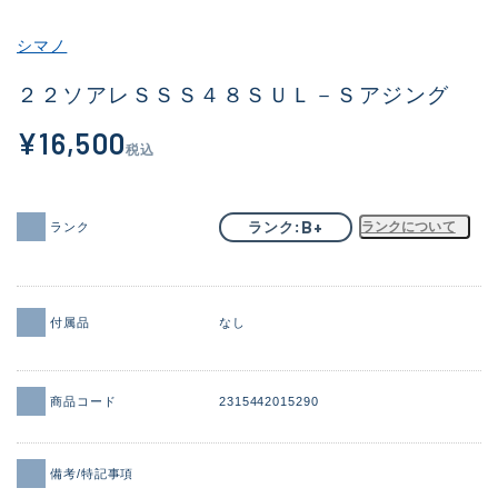
その他
シマノ
新商品
(1925)
２２ソアレＳＳＳ４８ＳＵＬ－Ｓアジング
おすすめ
(171)
¥16,500
税込
値下げ品
(14304)
OH済
(936)
B+
ランク
ランクについて
ランク
DCチェック済
(1333)
在庫有のみ
(22115)
付属品
なし
価格
商品コード
2315442015290
この条件で検索する
備考/特記事項