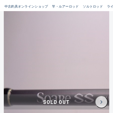
イシグロ鳴海店
中古釣具オンラインショップ
竿・ルアーロッド
ソルトロッド
ラ
B
イシグロフレスポ鈴鹿店
使用感や傷はあるが全体的に
イシグロ津高茶屋店
綺麗な良品
イシグロ西春店
C
イシグロ中川かの里店
使用感や傷のある一般的な中
イシグロカインズモール彦根店
古品
イシグロ静岡中吉田店
C-
イシグロ名東引山店
かなり使用感があり、全体的
イシグロ豊田店
に目立つ傷が多い品
イシグロ豊橋向山店
イシグロ岐阜店
D
SOLD OUT
イシグロ高林店
著しく状態が悪いが使用はで