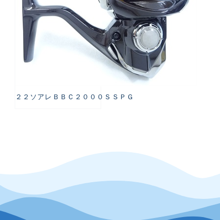
２２ソアレＢＢＣ２０００ＳＳＰＧ