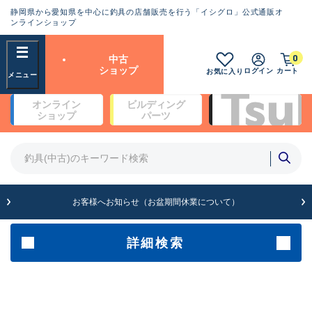
静岡県から愛知県を中心に釣具の店舗販売を行う「イシグロ」公式通販オ
ランクとは？
ンラインショップ
フリーワード
0
中古
SA
ショップ
ログイン
カート
お気に入り
新古品（メーカー問屋から仕
オンライン
ビルディング
入れた未使用品）
良
ショップ
パーツ
商品カテゴリ
※店頭展示時の置き傷が付いている
ものも含む
竿・ルアーロッド(4)
竿・ルアーロッド(64369)
リール・カスタムパーツ(35700)
A
ルアー・エギ(1811)
お客様へお知らせ（お盆期間休業について）
傷が極めて少ない極上品
その他・雑品(1063)
メーカー
詳細検索
B+
使用感や傷は少なく比較的美
店舗
品