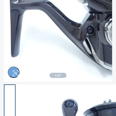
きるもの、改造品も含む
悪
イシグロ西尾店
イシグロ三河安城店
※ルアー、エギ、雑品、その他につきましては
ランク表記はございません。 状態は写真にて
ご確認ください。
イシグロ半田店
イシグロ岡崎大樹寺店
イシグロ岡崎若松店
イシグロ焼津店
イシグロ掛川店
イシグロ沼津店
1
/
17
イシグロ駿東柿田川店
イシグロ磐田店
イシグロ豊川店
イシグロ富士店