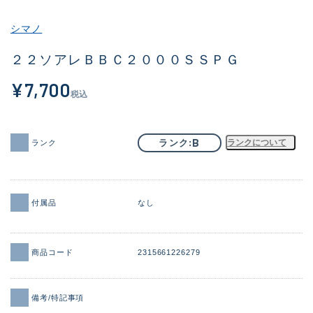
その他
シマノ
新商品
(1956)
２２ソアレＢＢＣ２０００ＳＳＰＧ
おすすめ
(164)
¥7,700
税込
値下げ品
(14301)
OH済
(936)
B
ランク
ランクについて
ランク
DCチェック済
(1337)
在庫有のみ
(21991)
付属品
なし
価格
商品コード
2315661226279
この条件で検索する
備考/特記事項