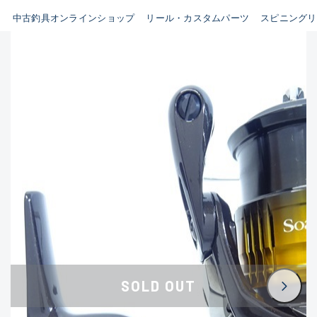
イシグロ鳴海店
中古釣具オンラインショップ
リール・カスタムパーツ
スピニングリ
B
イシグロフレスポ鈴鹿店
使用感や傷はあるが全体的に
イシグロ津高茶屋店
綺麗な良品
イシグロ西春店
C
イシグロ中川かの里店
使用感や傷のある一般的な中
イシグロカインズモール彦根店
古品
イシグロ静岡中吉田店
C-
イシグロ名東引山店
かなり使用感があり、全体的
イシグロ豊田店
に目立つ傷が多い品
イシグロ豊橋向山店
イシグロ岐阜店
D
SOLD OUT
イシグロ高林店
著しく状態が悪いが使用はで