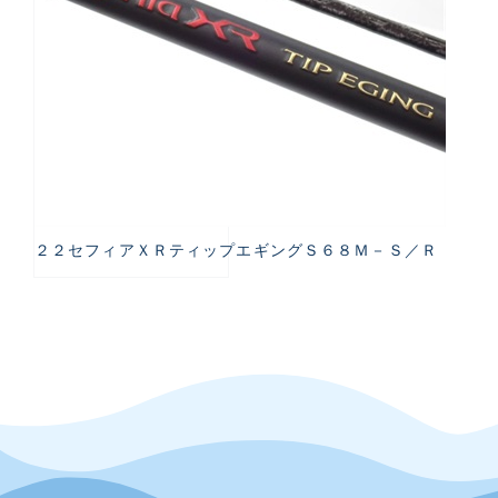
２２セフィアＸＲティップエギングＳ６８Ｍ－Ｓ／Ｒ