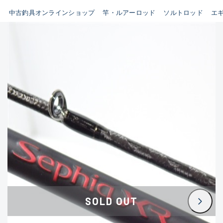
イシグロ鳴海店
中古釣具オンラインショップ
竿・ルアーロッド
ソルトロッド
エ
B
イシグロフレスポ鈴鹿店
使用感や傷はあるが全体的に
イシグロ津高茶屋店
綺麗な良品
イシグロ西春店
C
イシグロ中川かの里店
使用感や傷のある一般的な中
イシグロカインズモール彦根店
古品
イシグロ静岡中吉田店
C-
イシグロ名東引山店
かなり使用感があり、全体的
イシグロ豊田店
に目立つ傷が多い品
イシグロ豊橋向山店
イシグロ岐阜店
D
SOLD OUT
イシグロ高林店
著しく状態が悪いが使用はで