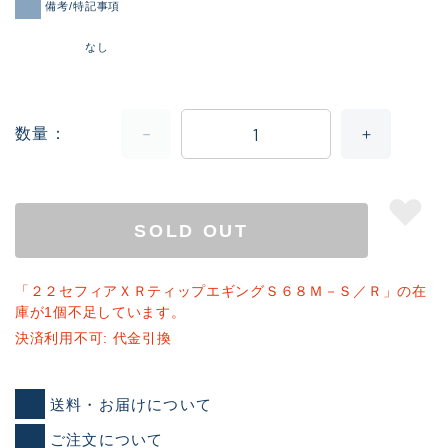
備考/特記事項
なし
数量
SOLD OUT
「２２セフィアＸＲティップエギングＳ６８Ｍ－Ｓ／Ｒ」の在
庫が1個不足しています。
決済利用不可: 代金引換
送料・お届けについて
ご注文について