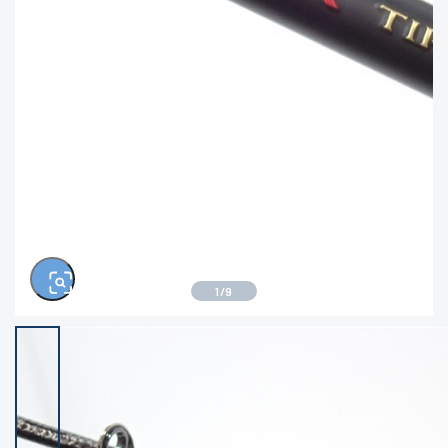
きるもの、改造品も含む
悪
イシグロ西尾店
イシグロ三河安城店
※ルアー、エギ、雑品、その他につきましては
ランク表記はございません。 状態は写真にて
ご確認ください。
イシグロ岡崎大樹寺店
イシグロ半田店
イシグロ岡崎若松店
イシグロ焼津店
イシグロ掛川店
イシグロ沼津店
1
/
9
イシグロ駿東柿田川店
イシグロ豊川店
イシグロ磐田店
イシグロ富士店