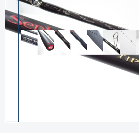
イシグロ御殿場店
イシグロ伊東店
ランク
(102119)
SA
(2946)
A
(17275)
B+
(12268)
B
(21943)
C
(38721)
C-
(5135)
D
(2192)
ランクについて