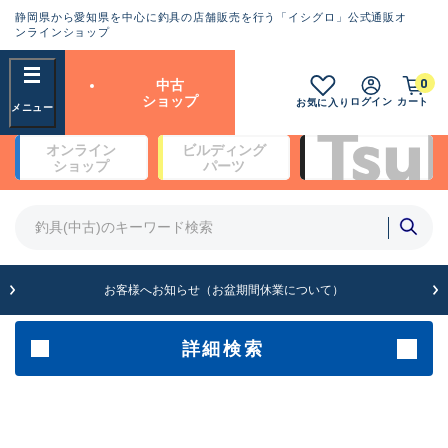
静岡県から愛知県を中心に釣具の店舗販売を行う「イシグロ」公式通販オ
ランクとは？
ンラインショップ
フリーワード
0
中古
SA
ショップ
ログイン
カート
お気に入り
新古品（メーカー問屋から仕
オンライン
ビルディング
入れた未使用品）
良
ショップ
パーツ
商品カテゴリ
※店頭展示時の置き傷が付いている
ものも含む
竿・ルアーロッド(4)
竿・ルアーロッド(64190)
リール・カスタムパーツ(35604)
A
ルアー・エギ(1807)
お客様へお知らせ（お盆期間休業について）
傷が極めて少ない極上品
その他・雑品(1061)
メーカー
詳細検索
B+
使用感や傷は少なく比較的美
店舗
品