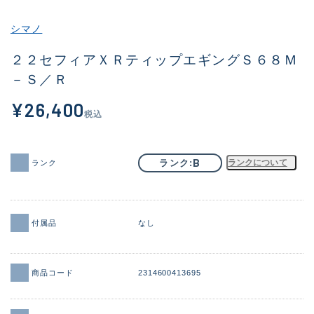
その他
シマノ
新商品
(1851)
２２セフィアＸＲティップエギングＳ６８Ｍ
－Ｓ／Ｒ
おすすめ
(160)
¥26,400
値下げ品
(14305)
税込
OH済
(933)
DCチェック済
(1328)
B
ランク
ランクについて
ランク
在庫有のみ
(22148)
価格
付属品
なし
商品コード
2314600413695
この条件で検索する