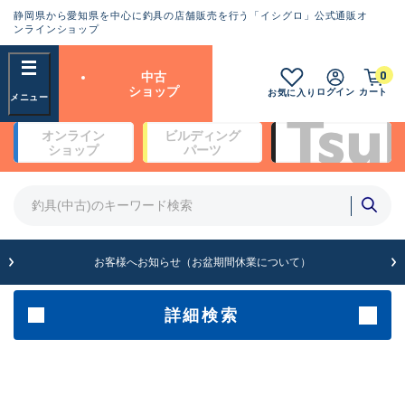
静岡県から愛知県を中心に釣具の店舗販売を行う「イシグロ」公式通販オ
ランクとは？
ンラインショップ
フリーワード
0
中古
SA
ショップ
ログイン
カート
お気に入り
新古品（メーカー問屋から仕
オンライン
ビルディング
入れた未使用品）
良
ショップ
パーツ
商品カテゴリ
※店頭展示時の置き傷が付いている
ものも含む
竿・ルアーロッド(5)
竿・ルアーロッド(64420)
リール・カスタムパーツ(35765)
A
ルアー・エギ(1812)
お客様へお知らせ（お盆期間休業について）
傷が極めて少ない極上品
その他・雑品(1066)
メーカー
詳細検索
B+
使用感や傷は少なく比較的美
店舗
品