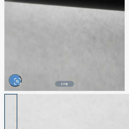
きるもの、改造品も含む
悪
イシグロ西尾店
イシグロ三河安城店
※ルアー、エギ、雑品、その他につきましては
ランク表記はございません。 状態は写真にて
ご確認ください。
イシグロ半田店
イシグロ岡崎若松店
イシグロ岡崎大樹寺店
イシグロ焼津店
イシグロ掛川店
イシグロ沼津店
1
/
19
イシグロ駿東柿田川店
イシグロ豊川店
イシグロ磐田店
イシグロ富士店