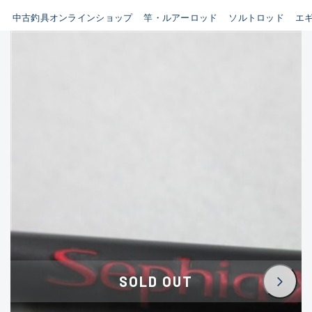
イシグロ鳴海店
中古釣具オンラインショップ
竿・ルアーロッド
ソルトロッド
エ
B
イシグロフレスポ鈴鹿店
使用感や傷はあるが全体的に
イシグロ津高茶屋店
綺麗な良品
イシグロ西春店
C
イシグロカインズモール彦根店
使用感や傷のある一般的な中
イシグロ中川かの里店
古品
イシグロ静岡中吉田店
C-
イシグロ名東引山店
かなり使用感があり、全体的
イシグロ豊田店
に目立つ傷が多い品
イシグロ豊橋向山店
イシグロ岐阜店
D
SOLD OUT
イシグロ高林店
著しく状態が悪いが使用はで