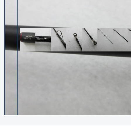
イシグロ御殿場店
イシグロ伊東店
ランク
(102521)
SA
(2966)
A
(17340)
B+
(12319)
B
(22008)
C
(38872)
C-
(5164)
D
(2205)
ランクについて