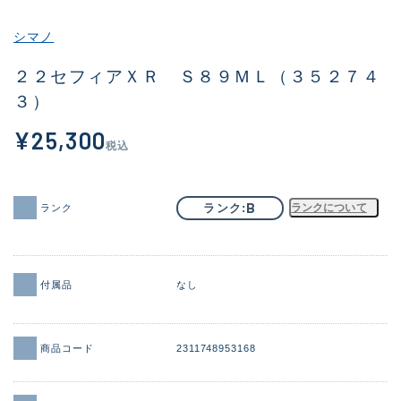
その他
シマノ
新商品
(2082)
２２セフィアＸＲ Ｓ８９ＭＬ（３５２７４
３）
おすすめ
(168)
¥25,300
値下げ品
(14299)
税込
OH済
(943)
DCチェック済
(1338)
B
ランク
ランクについて
ランク
在庫有のみ
(21971)
価格
付属品
なし
商品コード
2311748953168
この条件で検索する