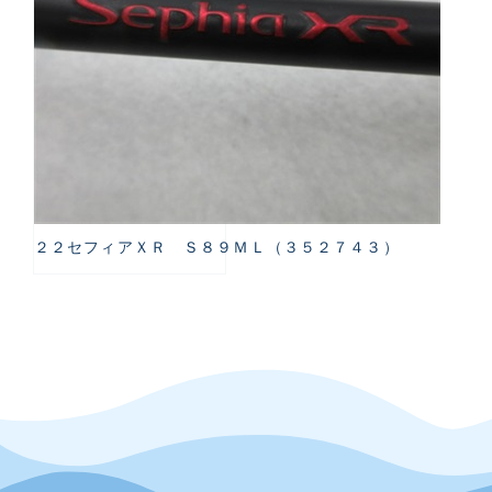
２２セフィアＸＲ Ｓ８９ＭＬ（３５２７４３）