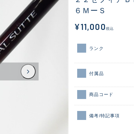
６ＭーＳ
¥11,000
税込
ランク
付属品
商品コード
備考/特記事項