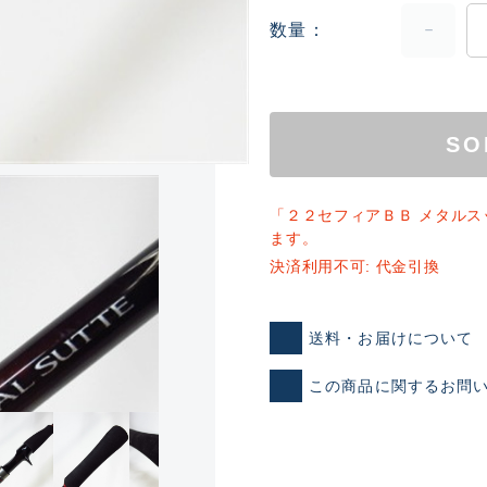
数量
SO
「２２セフィアＢＢ メタルス
ランクとは？
ます。
決済利用不可: 代金引換
新古品（メーカー問屋から
送料・お届けについて
品）
SA
この商品に関するお問
※店頭展示時の置き傷が付いて
傷が極めて少ない極上品
A