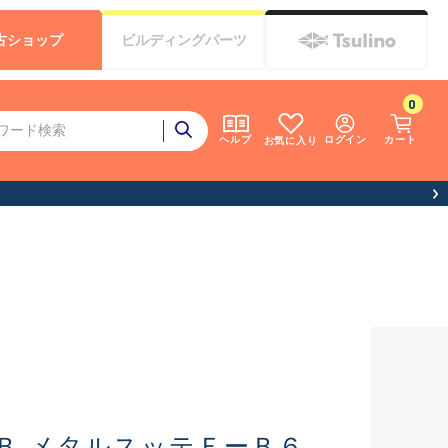
古
ショップ
ビルディング
パーツ
0
ログイン
カート
ヘルプ
お気に入り
お客様へお知らせ（お盆期間休業について）
Ｂ メタルスッテＦーＢ６