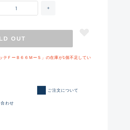
LD OUT
ッテＦーＢ６６ＭーＳ」の在庫が1個不足してい
仕入れた未使用
ご注文について
い合わせ
いるものも含む