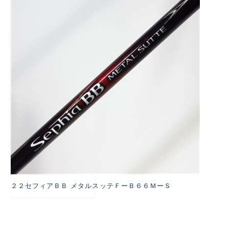
悪
２２セフィアＢＢ メタルスッテＦーＢ６６ＭーＳ