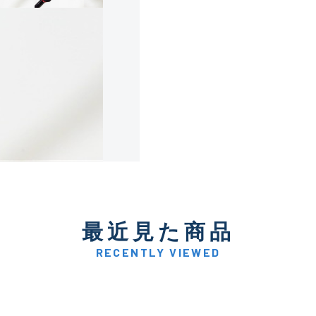
使用感や傷は少なく比較的
B+
使用感や傷はあるが全体的
B
使用感や傷のある一般的な
C
かなり使用感があり、全体
最近見た商品
C-
い品
RECENTLY VIEWED
著しく状態が悪いが使用は
D
品も含む