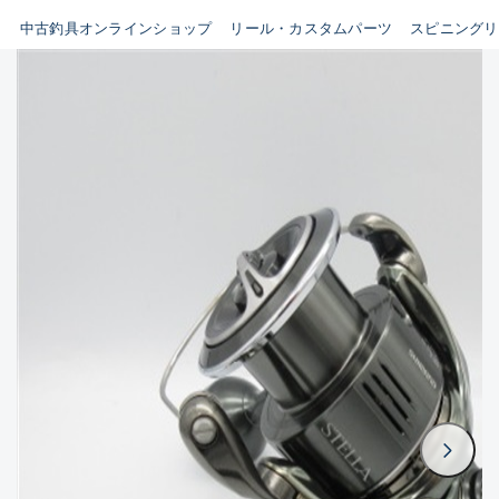
イシグロ鳴海店
中古釣具オンラインショップ
リール・カスタムパーツ
スピニングリ
B
イシグロフレスポ鈴鹿店
使用感や傷はあるが全体的に
イシグロ津高茶屋店
綺麗な良品
イシグロ西春店
C
イシグロ中川かの里店
使用感や傷のある一般的な中
イシグロカインズモール彦根店
古品
イシグロ静岡中吉田店
C-
イシグロ名東引山店
かなり使用感があり、全体的
イシグロ豊田店
に目立つ傷が多い品
イシグロ豊橋向山店
イシグロ岐阜店
D
イシグロ高林店
著しく状態が悪いが使用はで