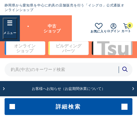
静岡県から愛知県を中心に釣具の店舗販売を行う「イシグロ」公式通販オ
ランクとは？
ンラインショップ
フリーワード
0
中古
SA
ショップ
ログイン
カート
お気に入り
新古品（メーカー問屋から仕
オンライン
ビルディング
入れた未使用品）
良
ショップ
パーツ
商品カテゴリ
※店頭展示時の置き傷が付いている
ものも含む
竿・ルアーロッド(4)
竿・ルアーロッド(64189)
リール・カスタムパーツ(35608)
A
ルアー・エギ(1807)
お客様へお知らせ（お盆期間休業について）
傷が極めて少ない極上品
その他・雑品(1061)
メーカー
詳細検索
B+
使用感や傷は少なく比較的美
店舗
品