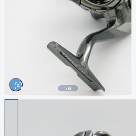
きるもの、改造品も含む
悪
イシグロ西尾店
イシグロ三河安城店
※ルアー、エギ、雑品、その他につきましては
ランク表記はございません。 状態は写真にて
ご確認ください。
イシグロ岡崎大樹寺店
イシグロ半田店
イシグロ岡崎若松店
イシグロ焼津店
イシグロ掛川店
イシグロ沼津店
1
/
18
イシグロ駿東柿田川店
イシグロ豊川店
イシグロ磐田店
イシグロ富士店