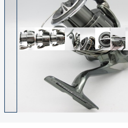
イシグロ御殿場店
イシグロ伊東店
ランク
(102122)
SA
(2946)
A
(17275)
B+
(12268)
B
(21943)
C
(38724)
C-
(5135)
D
(2192)
ランクについて