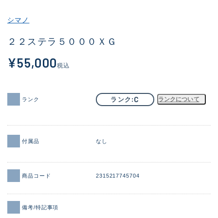
その他
シマノ
新商品
(1856)
２２ステラ５０００ＸＧ
おすすめ
(161)
¥55,000
税込
値下げ品
(14304)
OH済
(933)
C
ランク
ランクについて
ランク
DCチェック済
(1328)
在庫有のみ
(22097)
付属品
なし
価格
商品コード
2315217745704
この条件で検索する
備考/特記事項