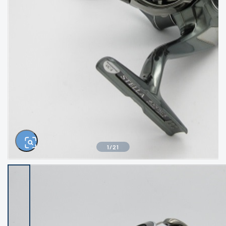
きるもの、改造品も含む
悪
イシグロ西尾店
イシグロ三河安城店
※ルアー、エギ、雑品、その他につきましては
ランク表記はございません。 状態は写真にて
ご確認ください。
イシグロ岡崎大樹寺店
イシグロ半田店
イシグロ岡崎若松店
イシグロ焼津店
イシグロ掛川店
イシグロ沼津店
1
/
21
イシグロ駿東柿田川店
イシグロ豊川店
イシグロ磐田店
イシグロ富士店