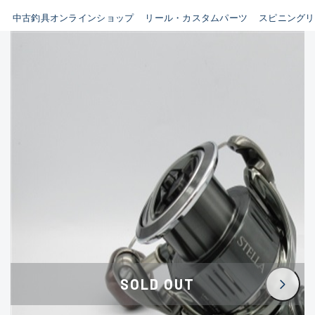
イシグロ鳴海店
中古釣具オンラインショップ
リール・カスタムパーツ
スピニングリ
B
イシグロフレスポ鈴鹿店
使用感や傷はあるが全体的に
イシグロ津高茶屋店
綺麗な良品
イシグロ西春店
C
イシグロカインズモール彦根店
使用感や傷のある一般的な中
イシグロ中川かの里店
古品
イシグロ静岡中吉田店
C-
イシグロ名東引山店
かなり使用感があり、全体的
イシグロ豊田店
に目立つ傷が多い品
イシグロ豊橋向山店
イシグロ岐阜店
D
SOLD OUT
イシグロ高林店
著しく状態が悪いが使用はで