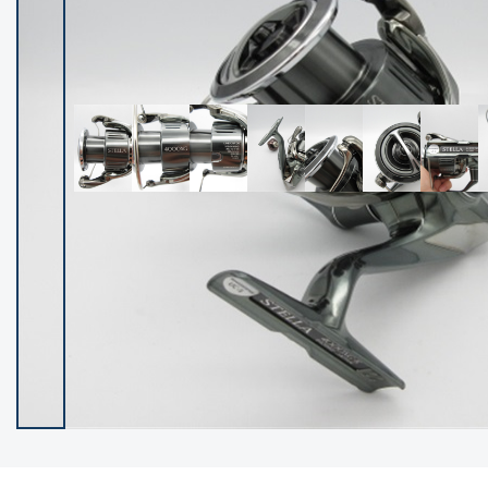
イシグロ御殿場店
イシグロ伊東店
ランク
(102225)
SA
(2949)
A
(17300)
B+
(12280)
B
(21961)
C
(38757)
C-
(5142)
D
(2197)
ランクについて