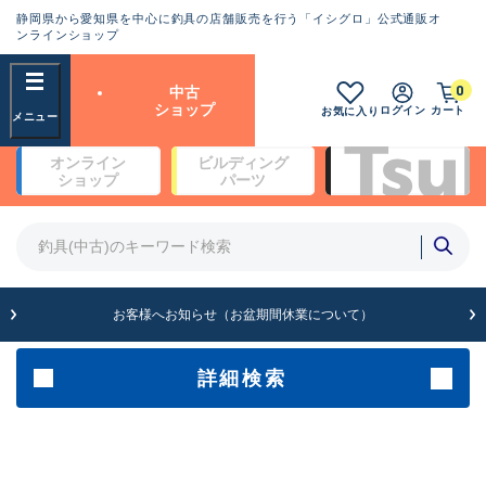
静岡県から愛知県を中心に釣具の店舗販売を行う「イシグロ」公式通販オ
ランクとは？
ンラインショップ
フリーワード
0
中古
SA
ショップ
ログイン
カート
お気に入り
新古品（メーカー問屋から仕
オンライン
ビルディング
入れた未使用品）
良
ショップ
パーツ
商品カテゴリ
※店頭展示時の置き傷が付いている
ものも含む
竿・ルアーロッド(4)
竿・ルアーロッド(64258)
リール・カスタムパーツ(35642)
A
ルアー・エギ(1807)
お客様へお知らせ（お盆期間休業について）
傷が極めて少ない極上品
その他・雑品(1061)
メーカー
詳細検索
B+
使用感や傷は少なく比較的美
店舗
品