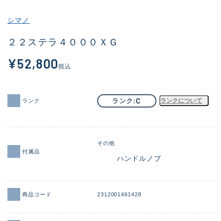
その他
シマノ
新商品
(1961)
２２ステラ４０００ＸＧ
おすすめ
(173)
¥52,800
税込
値下げ品
(14303)
OH済
(936)
C
ランク
ランクについて
ランク
DCチェック済
(1336)
在庫有のみ
(22104)
その他
価格
付属品
ハンドルノブ
商品コード
2312001481428
この条件で検索する