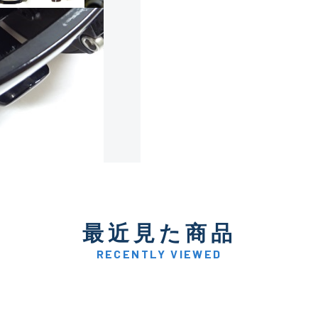
使用感や傷は少なく比較的
B+
使用感や傷はあるが全体的
B
使用感や傷のある一般的な
C
かなり使用感があり、全体
最近見た商品
C-
い品
RECENTLY VIEWED
著しく状態が悪いが使用は
D
品も含む