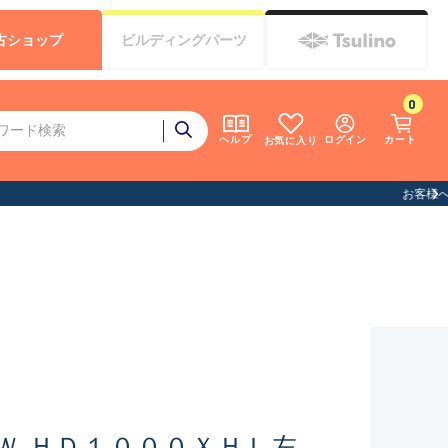
古
ショップ
ビルディング
パーツ
0
ログイン
カート
ヘルプ
お気に入り
Ｗ ＨＤ１０００ＸＨＬ左