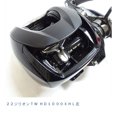
悪
２２ジリオンＴＷ ＨＤ１０００ＸＨＬ左