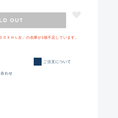
LD OUT
００ＸＨＬ左」の在庫が1個不足しています。
ご注文について
い合わせ
仕入れた未使用
いるものも含む