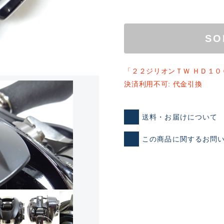
SO
「２２ジリオンＴＷ ＨＤ１０
決済利用不可: 代金引換
ランクとは？
送料・お届けについて
この商品に関するお問
新古品（メーカー問屋から
品）
SA
※店頭展示時の置き傷が付いて
傷が極めて少ない極上品
A