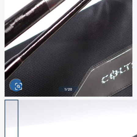
きるもの、改造品も含む
悪
イシグロ高林店
イシグロ三河安城店
※ルアー、エギ、雑品、その他につきましては
ランク表記はございません。 状態は写真にて
ご確認ください。
イシグロ岡崎大樹寺店
イシグロ半田店
イシグロ岡崎若松店
イシグロ焼津店
イシグロ掛川店
イシグロ沼津店
1
/
20
イシグロ駿東柿田川店
イシグロ豊川店
イシグロ富士店
イシグロ磐田店