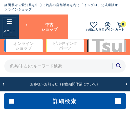
静岡県から愛知県を中心に釣具の店舗販売を行う「イシグロ」公式通販オ
ランクとは？
ンラインショップ
フリーワード
0
中古
SA
ショップ
ログイン
カート
お気に入り
新古品（メーカー問屋から仕
オンライン
ビルディング
入れた未使用品）
良
ショップ
パーツ
商品カテゴリ
※店頭展示時の置き傷が付いている
ものも含む
竿・ルアーロッド(4)
竿・ルアーロッド(64100)
リール・カスタムパーツ(35560)
A
ルアー・エギ(1807)
お客様へお知らせ（お盆期間休業について）
傷が極めて少ない極上品
その他・雑品(1061)
メーカー
詳細検索
B+
使用感や傷は少なく比較的美
店舗
品