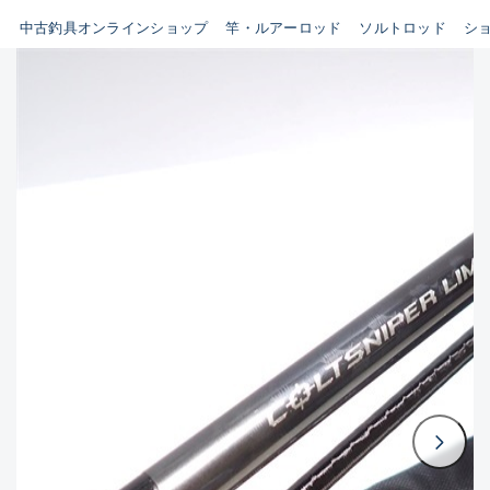
イシグロ鳴海店
中古釣具オンラインショップ
竿・ルアーロッド
ソルトロッド
シ
B
イシグロフレスポ鈴鹿店
使用感や傷はあるが全体的に
イシグロ津高茶屋店
綺麗な良品
イシグロ西春店
C
イシグロ中川かの里店
使用感や傷のある一般的な中
イシグロカインズモール彦根店
古品
イシグロ静岡中吉田店
C-
イシグロ名東引山店
かなり使用感があり、全体的
イシグロ豊田店
に目立つ傷が多い品
イシグロ豊橋向山店
イシグロ岐阜店
D
イシグロ西尾店
著しく状態が悪いが使用はで