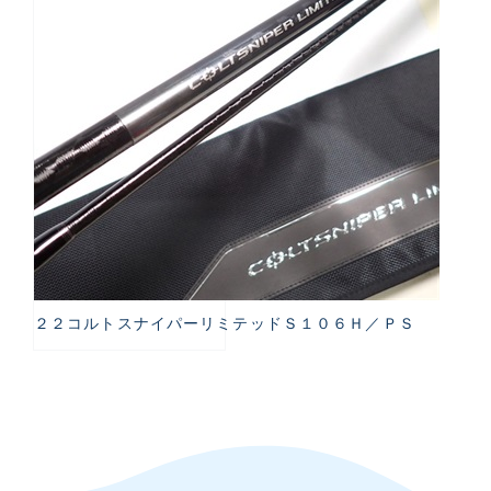
２２コルトスナイパーリミテッドＳ１０６Ｈ／ＰＳ