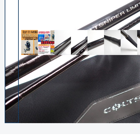
イシグロ御殿場店
イシグロ伊東店
ランク
(101985)
SA
(2940)
A
(17250)
B+
(12259)
B
(21919)
C
(38666)
C-
(5128)
D
(2186)
ランクについて