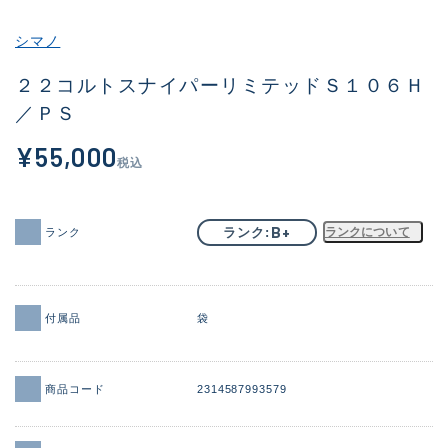
その他
シマノ
新商品
(1857)
２２コルトスナイパーリミテッドＳ１０６Ｈ
／ＰＳ
おすすめ
(170)
¥55,000
値下げ品
(14305)
税込
OH済
(933)
DCチェック済
(1329)
B+
ランク
ランクについて
ランク
在庫有のみ
(22165)
価格
付属品
袋
商品コード
2314587993579
この条件で検索する