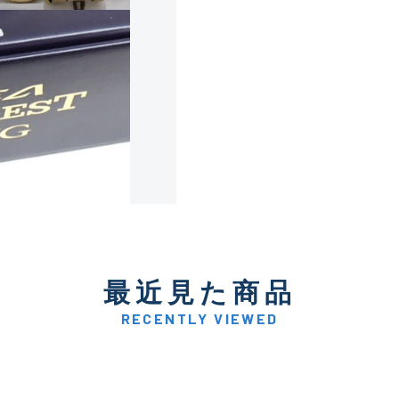
使用感や傷は少なく比較的
B+
使用感や傷はあるが全体的
B
使用感や傷のある一般的な
C
かなり使用感があり、全体
最近見た商品
C-
い品
RECENTLY VIEWED
著しく状態が悪いが使用は
D
品も含む