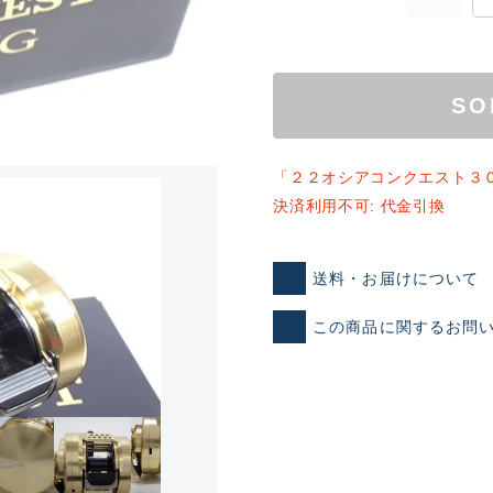
SO
「２２オシアコンクエスト３
決済利用不可: 代金引換
ランクとは？
送料・お届けについて
この商品に関するお問
新古品（メーカー問屋から
品）
SA
※店頭展示時の置き傷が付いて
傷が極めて少ない極上品
A