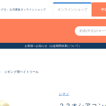
オンライン
ショップ
中
シグロ」公式通販オンラインショップ
お客様へお知らせ（お盆期間休業について）
ル
ジギング用ベイトリール
シマノ
２２オシアコン