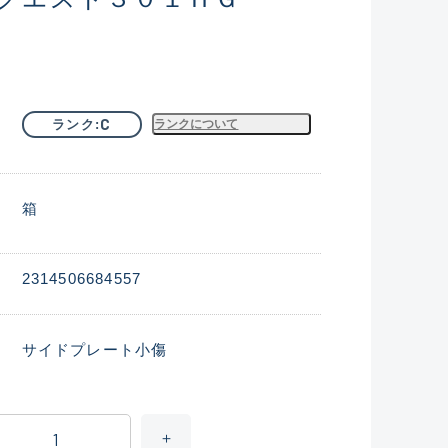
C
ランク
ランクについて
箱
2314506684557
サイドプレート小傷