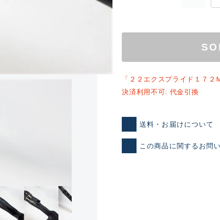
SO
「２２エクスプライド１７２
決済利用不可: 代金引換
ランクとは？
送料・お届けについて
この商品に関するお問
新古品（メーカー問屋から
品）
SA
※店頭展示時の置き傷が付いて
傷が極めて少ない極上品
A