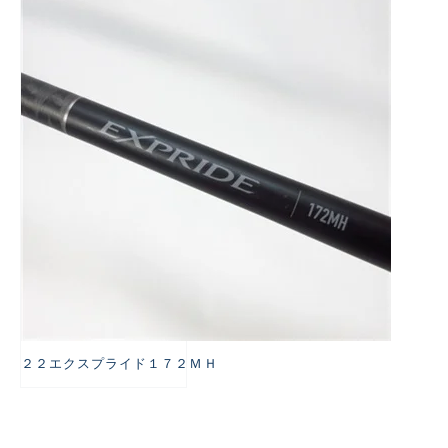
悪
２２エクスプライド１７２ＭＨ