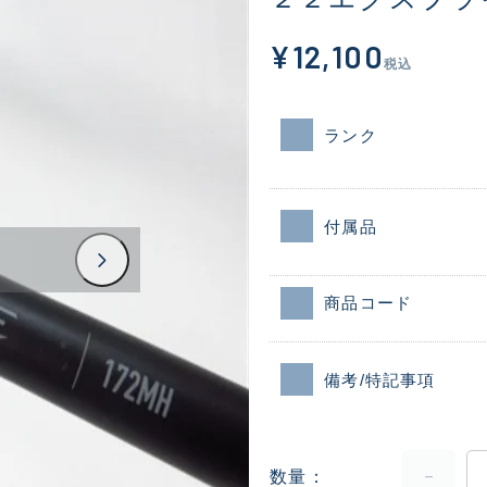
¥12,100
税込
ランク
付属品
商品コード
備考/特記事項
数量