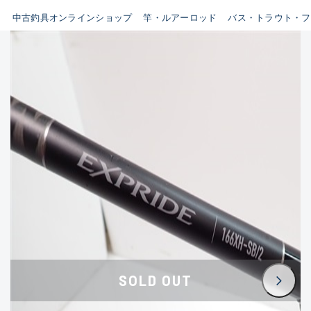
イシグロ鳴海店
中古釣具オンラインショップ
竿・ルアーロッド
バス・トラウト・フ
B
イシグロフレスポ鈴鹿店
使用感や傷はあるが全体的に
イシグロ津高茶屋店
綺麗な良品
イシグロ西春店
C
イシグロカインズモール彦根店
使用感や傷のある一般的な中
イシグロ中川かの里店
古品
イシグロ静岡中吉田店
C-
イシグロ名東引山店
かなり使用感があり、全体的
イシグロ豊田店
に目立つ傷が多い品
イシグロ豊橋向山店
イシグロ岐阜店
D
SOLD OUT
イシグロ高林店
著しく状態が悪いが使用はで