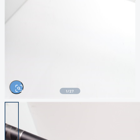
きるもの、改造品も含む
悪
イシグロ西尾店
イシグロ三河安城店
※ルアー、エギ、雑品、その他につきましては
ランク表記はございません。 状態は写真にて
ご確認ください。
イシグロ半田店
イシグロ岡崎大樹寺店
イシグロ岡崎若松店
イシグロ焼津店
イシグロ掛川店
イシグロ沼津店
1
/
27
イシグロ駿東柿田川店
イシグロ豊川店
イシグロ磐田店
イシグロ富士店