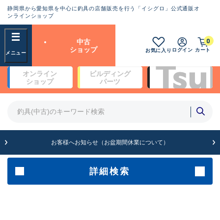
静岡県から愛知県を中心に釣具の店舗販売を行う「イシグロ」公式通販オ
ランクとは？
ンラインショップ
フリーワード
0
中古
SA
ショップ
ログイン
カート
お気に入り
新古品（メーカー問屋から仕
オンライン
ビルディング
入れた未使用品）
良
ショップ
パーツ
商品カテゴリ
※店頭展示時の置き傷が付いている
ものも含む
竿・ルアーロッド(5)
竿・ルアーロッド(64409)
リール・カスタムパーツ(35762)
A
ルアー・エギ(1812)
お客様へお知らせ（お盆期間休業について）
傷が極めて少ない極上品
その他・雑品(1066)
メーカー
詳細検索
B+
使用感や傷は少なく比較的美
店舗
品