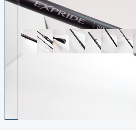
イシグロ御殿場店
イシグロ伊東店
ランク
(102507)
SA
(2962)
A
(17338)
B+
(12316)
B
(22007)
C
(38869)
C-
(5163)
D
(2205)
ランクについて