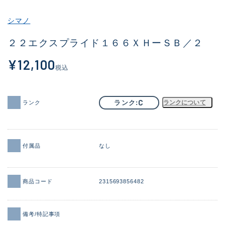
その他
シマノ
新商品
(2068)
２２エクスプライド１６６ＸＨーＳＢ／２
おすすめ
(168)
¥12,100
税込
値下げ品
(14299)
OH済
(943)
C
ランク
ランクについて
ランク
DCチェック済
(1338)
在庫有のみ
(21965)
付属品
なし
価格
商品コード
2315693856482
この条件で検索する
備考/特記事項