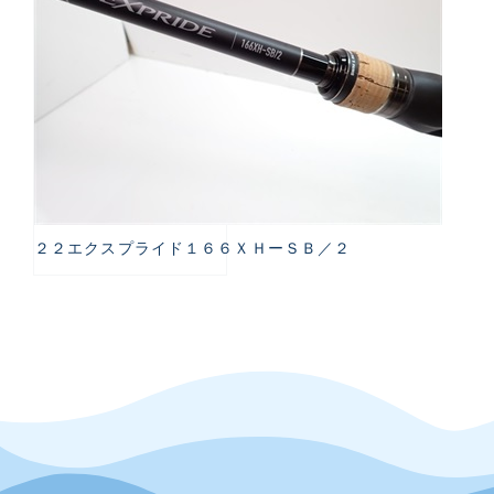
２２エクスプライド１６６ＸＨーＳＢ／２