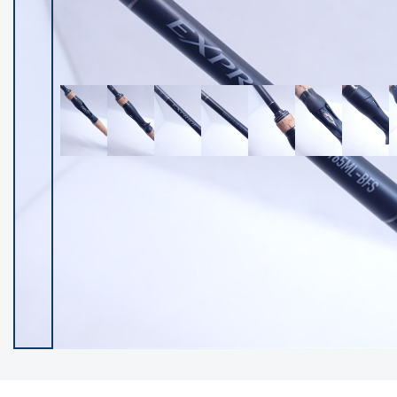
イシグロ御殿場店
イシグロ伊東店
ランク
(102483)
SA
(2957)
A
(17333)
B+
(12312)
B
(22004)
C
(38864)
C-
(5162)
D
(2205)
ランクについて