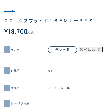
その他
シマノ
新商品
(2040)
２２エクスプライド１６５ＭＬーＢＦＳ
おすすめ
(168)
¥18,700
税込
値下げ品
(14300)
OH済
(943)
B
ランク
ランクについて
ランク
DCチェック済
(1338)
在庫有のみ
(21966)
付属品
なし
価格
商品コード
2314470957046
この条件で検索する
備考/特記事項