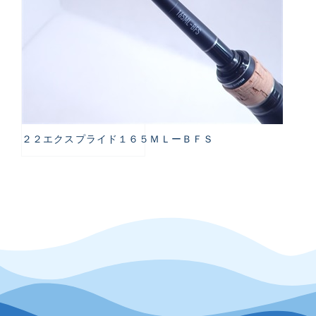
２２エクスプライド１６５ＭＬーＢＦＳ