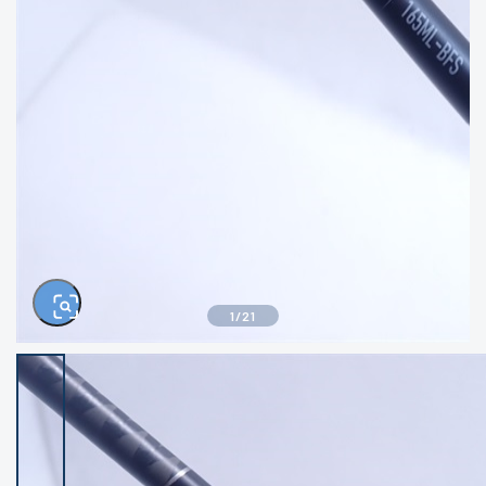
きるもの、改造品も含む
悪
イシグロ西尾店
イシグロ三河安城店
※ルアー、エギ、雑品、その他につきましては
ランク表記はございません。 状態は写真にて
ご確認ください。
イシグロ半田店
イシグロ岡崎大樹寺店
イシグロ岡崎若松店
イシグロ焼津店
イシグロ掛川店
イシグロ沼津店
1
/
21
イシグロ駿東柿田川店
イシグロ豊川店
イシグロ富士店
イシグロ磐田店