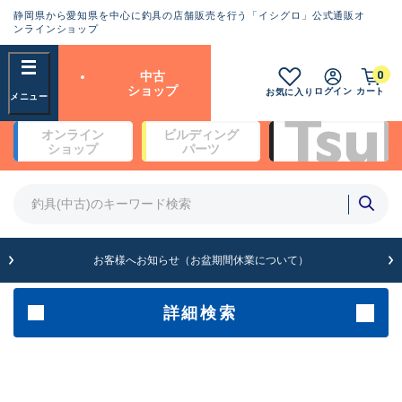
静岡県から愛知県を中心に釣具の店舗販売を行う「イシグロ」公式通販オ
ランクとは？
ンラインショップ
フリーワード
0
中古
SA
ショップ
ログイン
カート
お気に入り
新古品（メーカー問屋から仕
オンライン
ビルディング
入れた未使用品）
良
ショップ
パーツ
商品カテゴリ
※店頭展示時の置き傷が付いている
ものも含む
竿・ルアーロッド(5)
竿・ルアーロッド(64393)
リール・カスタムパーツ(35754)
A
ルアー・エギ(1813)
お客様へお知らせ（お盆期間休業について）
傷が極めて少ない極上品
その他・雑品(1065)
メーカー
詳細検索
B+
使用感や傷は少なく比較的美
店舗
品