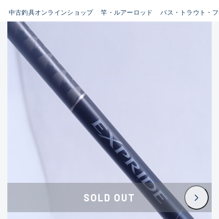
イシグロ鳴海店
中古釣具オンラインショップ
竿・ルアーロッド
バス・トラウト・フ
B
イシグロフレスポ鈴鹿店
使用感や傷はあるが全体的に
イシグロ津高茶屋店
綺麗な良品
イシグロ西春店
C
イシグロカインズモール彦根店
使用感や傷のある一般的な中
イシグロ中川かの里店
古品
イシグロ静岡中吉田店
C-
イシグロ名東引山店
かなり使用感があり、全体的
イシグロ豊田店
に目立つ傷が多い品
イシグロ豊橋向山店
イシグロ岐阜店
D
SOLD OUT
イシグロ高林店
著しく状態が悪いが使用はで