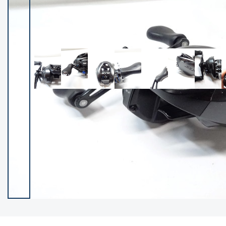
イシグロ御殿場店
イシグロ伊東店
ランク
(102099)
SA
(2940)
A
(17273)
B+
(12267)
B
(21939)
C
(38715)
C-
(5135)
D
(2192)
ランクについて