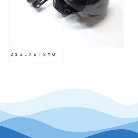
２１ＳＬＸＢＦＳＸＧ