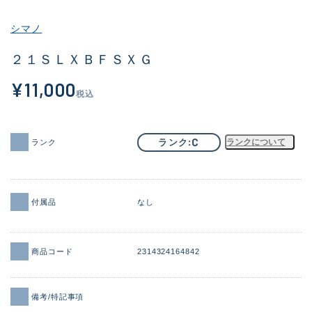
その他
シマノ
新商品
(1978)
２１ＳＬＸＢＦＳＸＧ
おすすめ
(175)
¥11,000
税込
値下げ品
(14305)
OH済
(933)
C
ランク
ランクについて
ランク
DCチェック済
(1328)
在庫有のみ
(22172)
付属品
なし
価格
商品コード
2314324164842
この条件で検索する
備考/特記事項