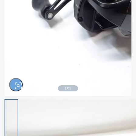
きるもの、改造品も含む
悪
イシグロ西尾店
イシグロ三河安城店
※ルアー、エギ、雑品、その他につきましては
ランク表記はございません。 状態は写真にて
ご確認ください。
イシグロ岡崎大樹寺店
イシグロ半田店
イシグロ岡崎若松店
イシグロ焼津店
イシグロ掛川店
イシグロ沼津店
1
/
11
イシグロ駿東柿田川店
イシグロ豊川店
イシグロ磐田店
イシグロ富士店