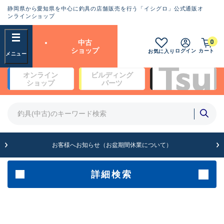
静岡県から愛知県を中心に釣具の店舗販売を行う「イシグロ」公式通販オ
ランクとは？
ンラインショップ
フリーワード
0
中古
SA
ショップ
ログイン
カート
お気に入り
新古品（メーカー問屋から仕
オンライン
ビルディング
入れた未使用品）
良
ショップ
パーツ
商品カテゴリ
※店頭展示時の置き傷が付いている
ものも含む
竿・ルアーロッド(4)
竿・ルアーロッド(64172)
リール・カスタムパーツ(35603)
A
ルアー・エギ(1806)
お客様へお知らせ（お盆期間休業について）
傷が極めて少ない極上品
その他・雑品(1061)
メーカー
詳細検索
B+
使用感や傷は少なく比較的美
店舗
品