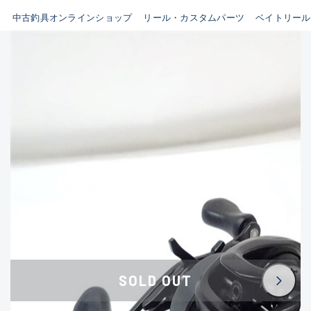
イシグロ鳴海店
中古釣具オンラインショップ
リール・カスタムパーツ
ベイトリール
B
イシグロフレスポ鈴鹿店
使用感や傷はあるが全体的に
イシグロ津高茶屋店
綺麗な良品
イシグロ西春店
C
イシグロ中川かの里店
使用感や傷のある一般的な中
イシグロカインズモール彦根店
古品
イシグロ静岡中吉田店
C-
イシグロ名東引山店
かなり使用感があり、全体的
イシグロ豊田店
に目立つ傷が多い品
イシグロ豊橋向山店
イシグロ岐阜店
D
SOLD OUT
イシグロ高林店
著しく状態が悪いが使用はで