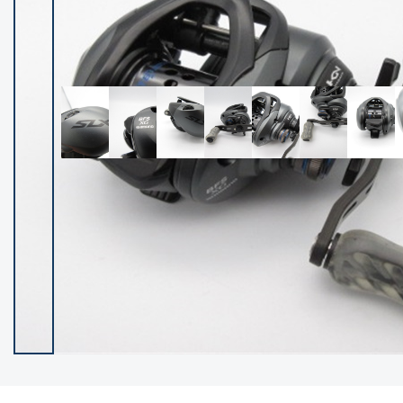
イシグロ御殿場店
イシグロ伊東店
ランク
(102128)
SA
(2946)
A
(17275)
B+
(12269)
B
(21945)
C
(38727)
C-
(5135)
D
(2192)
ランクについて