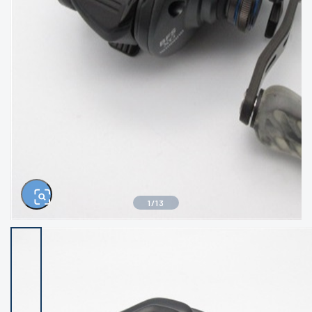
きるもの、改造品も含む
悪
イシグロ西尾店
イシグロ三河安城店
※ルアー、エギ、雑品、その他につきましては
ランク表記はございません。 状態は写真にて
ご確認ください。
イシグロ岡崎大樹寺店
イシグロ半田店
イシグロ岡崎若松店
イシグロ焼津店
イシグロ掛川店
イシグロ沼津店
1
/
13
イシグロ駿東柿田川店
イシグロ豊川店
イシグロ磐田店
イシグロ富士店