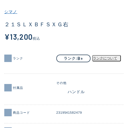
その他
シマノ
新商品
(1859)
２１ＳＬＸＢＦＳＸＧ右
おすすめ
(161)
¥13,200
税込
値下げ品
(14304)
OH済
(933)
B+
ランク
ランクについて
ランク
DCチェック済
(1330)
在庫有のみ
(22092)
その他
価格
付属品
ハンドル
商品コード
2319541582479
この条件で検索する