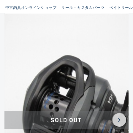
イシグロ鳴海店
中古釣具オンラインショップ
リール・カスタムパーツ
ベイトリール
B
イシグロフレスポ鈴鹿店
使用感や傷はあるが全体的に
イシグロ津高茶屋店
綺麗な良品
イシグロ西春店
C
イシグロ中川かの里店
使用感や傷のある一般的な中
イシグロカインズモール彦根店
古品
イシグロ静岡中吉田店
C-
イシグロ名東引山店
かなり使用感があり、全体的
イシグロ豊田店
に目立つ傷が多い品
イシグロ豊橋向山店
イシグロ岐阜店
D
SOLD OUT
イシグロ高林店
著しく状態が悪いが使用はで