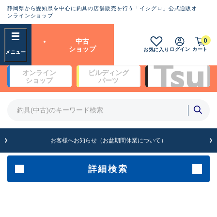
静岡県から愛知県を中心に釣具の店舗販売を行う「イシグロ」公式通販オ
ランクとは？
ンラインショップ
フリーワード
0
中古
SA
ショップ
ログイン
カート
お気に入り
新古品（メーカー問屋から仕
オンライン
ビルディング
入れた未使用品）
良
ショップ
パーツ
商品カテゴリ
※店頭展示時の置き傷が付いている
ものも含む
竿・ルアーロッド(4)
竿・ルアーロッド(64193)
リール・カスタムパーツ(35610)
A
ルアー・エギ(1807)
お客様へお知らせ（お盆期間休業について）
傷が極めて少ない極上品
その他・雑品(1061)
メーカー
詳細検索
B+
使用感や傷は少なく比較的美
店舗
品