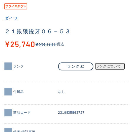
その他
ダイワ
新商品
(2012)
２１銀狼鋭牙０６－５３
おすすめ
(175)
¥25,740
¥28,600
税込
値下げ品
(14299)
OH済
(943)
C
ランク
ランクについて
ランク
DCチェック済
(1339)
在庫有のみ
(21898)
価格
付属品
なし
商品コード
2319835863727
この条件で検索する
備考/特記事項