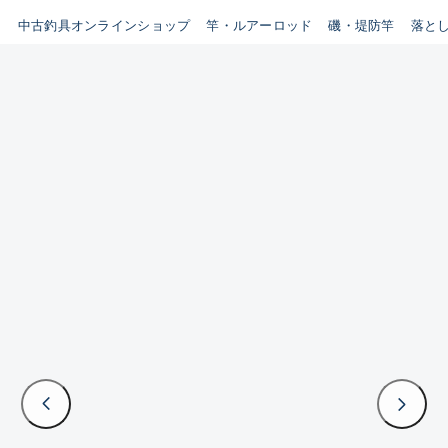
イシグロ鳴海店
中古釣具オンラインショップ
竿・ルアーロッド
磯・堤防竿
落と
B
イシグロフレスポ鈴鹿店
使用感や傷はあるが全体的に
イシグロ津高茶屋店
綺麗な良品
イシグロ西春店
C
イシグロ中川かの里店
使用感や傷のある一般的な中
イシグロカインズモール彦根店
古品
イシグロ静岡中吉田店
C-
イシグロ名東引山店
かなり使用感があり、全体的
イシグロ豊田店
に目立つ傷が多い品
イシグロ豊橋向山店
イシグロ岐阜店
D
イシグロ高林店
著しく状態が悪いが使用はで