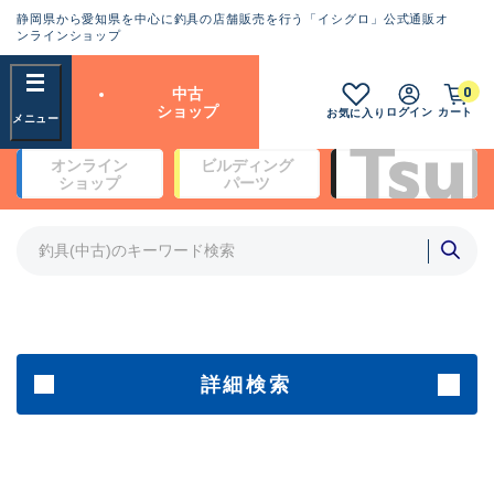
静岡県から愛知県を中心に釣具の店舗販売を行う「イシグロ」公式通販オ
ランクとは？
ンラインショップ
フリーワード
0
中古
SA
ショップ
ログイン
カート
お気に入り
新古品（メーカー問屋から仕
オンライン
ビルディング
入れた未使用品）
良
ショップ
パーツ
商品カテゴリ
※店頭展示時の置き傷が付いている
ものも含む
竿・ルアーロッド(5)
竿・ルアーロッド(64434)
リール・カスタムパーツ(35778)
A
ルアー・エギ(1812)
傷が極めて少ない極上品
その他・雑品(1068)
メーカー
詳細検索
B+
使用感や傷は少なく比較的美
店舗
品