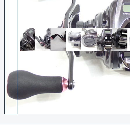
イシグロ御殿場店
イシグロ伊東店
ランク
(102419)
SA
(2957)
A
(17321)
B+
(12303)
B
(21995)
C
(38842)
C-
(5150)
D
(2205)
ランクについて