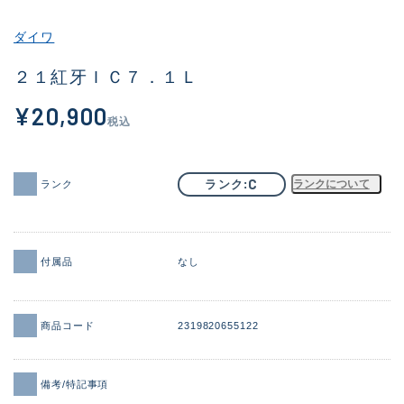
その他
ダイワ
新商品
(1975)
２１紅牙ＩＣ７．１Ｌ
おすすめ
(164)
¥20,900
税込
値下げ品
(14300)
OH済
(936)
C
ランク
ランクについて
ランク
DCチェック済
(1337)
在庫有のみ
(21976)
付属品
なし
価格
商品コード
2319820655122
この条件で検索する
備考/特記事項