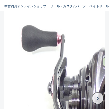
イシグロ鳴海店
中古釣具オンラインショップ
リール・カスタムパーツ
ベイトリール
B
イシグロフレスポ鈴鹿店
使用感や傷はあるが全体的に
イシグロ津高茶屋店
綺麗な良品
イシグロ西春店
C
イシグロ中川かの里店
使用感や傷のある一般的な中
イシグロカインズモール彦根店
古品
イシグロ静岡中吉田店
C-
イシグロ名東引山店
かなり使用感があり、全体的
イシグロ豊田店
に目立つ傷が多い品
イシグロ豊橋向山店
イシグロ岐阜店
D
イシグロ高林店
著しく状態が悪いが使用はで