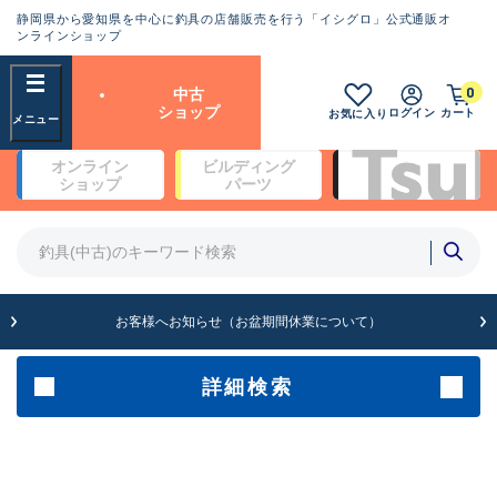
静岡県から愛知県を中心に釣具の店舗販売を行う「イシグロ」公式通販オ
ランクとは？
ンラインショップ
フリーワード
0
中古
SA
ショップ
ログイン
カート
お気に入り
新古品（メーカー問屋から仕
オンライン
ビルディング
入れた未使用品）
良
ショップ
パーツ
商品カテゴリ
※店頭展示時の置き傷が付いている
ものも含む
竿・ルアーロッド(5)
竿・ルアーロッド(64387)
リール・カスタムパーツ(35700)
A
ルアー・エギ(1811)
お客様へお知らせ（お盆期間休業について）
傷が極めて少ない極上品
その他・雑品(1063)
メーカー
詳細検索
B+
使用感や傷は少なく比較的美
店舗
品