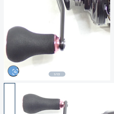
きるもの、改造品も含む
悪
イシグロ西尾店
イシグロ三河安城店
※ルアー、エギ、雑品、その他につきましては
ランク表記はございません。 状態は写真にて
ご確認ください。
イシグロ半田店
イシグロ岡崎大樹寺店
イシグロ岡崎若松店
イシグロ焼津店
イシグロ掛川店
イシグロ沼津店
1
/
13
イシグロ駿東柿田川店
イシグロ豊川店
イシグロ磐田店
イシグロ富士店