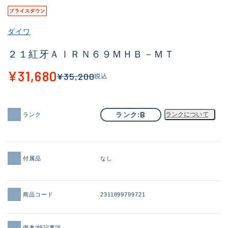
その他
ダイワ
新商品
(2054)
２１紅牙ＡＩＲＮ６９ＭＨＢ－ＭＴ
おすすめ
(183)
¥31,680
¥35,200
税込
値下げ品
(14298)
OH済
(944)
B
ランク
ランクについて
ランク
DCチェック済
(1339)
在庫有のみ
(21906)
価格
付属品
なし
商品コード
2311899799721
この条件で検索する
備考/特記事項