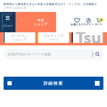
静岡県から愛知県を中心に釣具の店舗販売を行う「イシグロ」公式通販オ
ランクとは？
ンラインショップ
フリーワード
0
中古
SA
ショップ
ログイン
カート
お気に入り
新古品（メーカー問屋から仕
オンライン
ビルディング
入れた未使用品）
良
ショップ
パーツ
商品カテゴリ
※店頭展示時の置き傷が付いている
ものも含む
竿・ルアーロッド(5)
竿・ルアーロッド(64459)
リール・カスタムパーツ(35793)
A
ルアー・エギ(1814)
傷が極めて少ない極上品
その他・雑品(1068)
メーカー
詳細検索
B+
使用感や傷は少なく比較的美
店舗
品