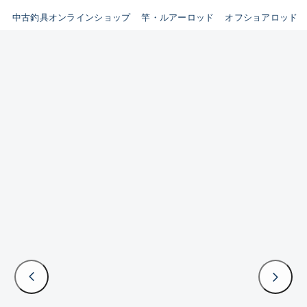
イシグロ鳴海店
中古釣具オンラインショップ
竿・ルアーロッド
オフショアロッド
B
イシグロフレスポ鈴鹿店
使用感や傷はあるが全体的に
イシグロ津高茶屋店
綺麗な良品
イシグロ西春店
C
イシグロ中川かの里店
使用感や傷のある一般的な中
イシグロカインズモール彦根店
古品
イシグロ静岡中吉田店
C-
イシグロ名東引山店
かなり使用感があり、全体的
イシグロ豊田店
に目立つ傷が多い品
イシグロ豊橋向山店
イシグロ岐阜店
D
イシグロ高林店
著しく状態が悪いが使用はで