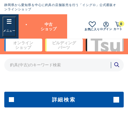
静岡県から愛知県を中心に釣具の店舗販売を行う「イシグロ」公式通販オ
ランクとは？
ンラインショップ
フリーワード
0
中古
SA
ショップ
ログイン
カート
お気に入り
新古品（メーカー問屋から仕
オンライン
ビルディング
入れた未使用品）
良
ショップ
パーツ
商品カテゴリ
※店頭展示時の置き傷が付いている
ものも含む
竿・ルアーロッド(4)
竿・ルアーロッド(64253)
リール・カスタムパーツ(35638)
A
ルアー・エギ(1807)
傷が極めて少ない極上品
その他・雑品(1062)
メーカー
詳細検索
B+
使用感や傷は少なく比較的美
店舗
品