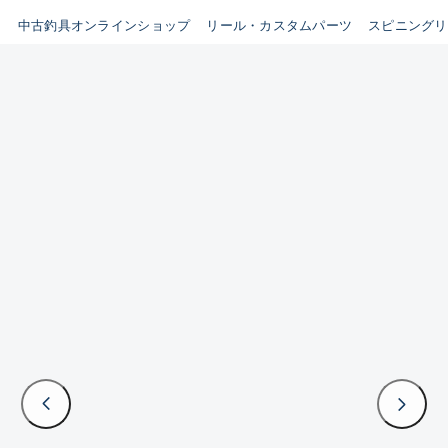
イシグロ鳴海店
中古釣具オンラインショップ
リール・カスタムパーツ
スピニングリ
B
イシグロフレスポ鈴鹿店
使用感や傷はあるが全体的に
イシグロ津高茶屋店
綺麗な良品
イシグロ西春店
C
イシグロカインズモール彦根店
使用感や傷のある一般的な中
イシグロ中川かの里店
古品
イシグロ静岡中吉田店
C-
イシグロ名東引山店
かなり使用感があり、全体的
イシグロ豊田店
に目立つ傷が多い品
イシグロ豊橋向山店
イシグロ岐阜店
D
イシグロ高林店
著しく状態が悪いが使用はで