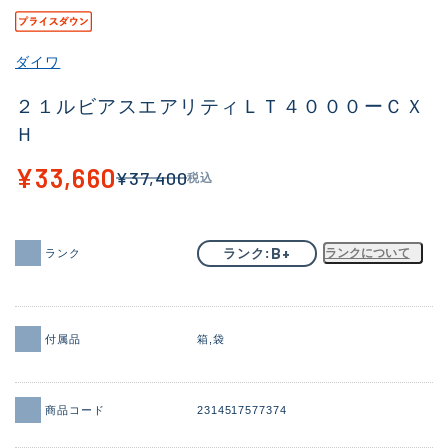
その他
ダイワ
新商品
(1951)
２１ルビアスエアリティＬＴ４０００ーＣＸ
おすすめ
(173)
Ｈ
値下げ品
(14304)
¥33,660
¥37,400
税込
OH済
(936)
DCチェック済
(1335)
B+
ランク
ランクについて
ランク
在庫有のみ
(22107)
価格
付属品
箱
袋
この条件で検索する
商品コード
2314517577374