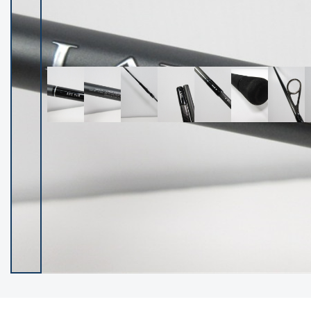
イシグロ御殿場店
イシグロ伊東店
ランク
(101985)
SA
(2941)
A
(17251)
B+
(12260)
B
(21917)
C
(38665)
C-
(5128)
D
(2186)
ランクについて