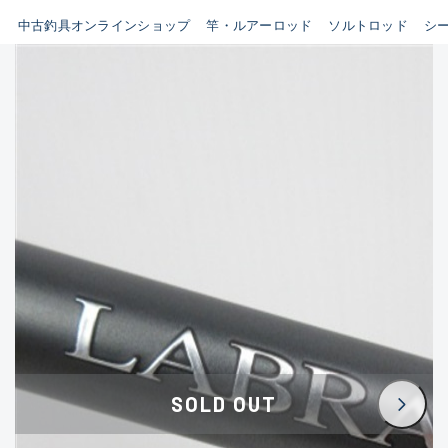
イシグロ鳴海店
中古釣具オンラインショップ
竿・ルアーロッド
ソルトロッド
シ
B
イシグロフレスポ鈴鹿店
使用感や傷はあるが全体的に
イシグロ津高茶屋店
綺麗な良品
イシグロ西春店
C
イシグロ中川かの里店
使用感や傷のある一般的な中
イシグロカインズモール彦根店
古品
イシグロ静岡中吉田店
C-
イシグロ名東引山店
かなり使用感があり、全体的
イシグロ豊田店
に目立つ傷が多い品
イシグロ豊橋向山店
イシグロ岐阜店
D
SOLD OUT
イシグロ西尾店
著しく状態が悪いが使用はで