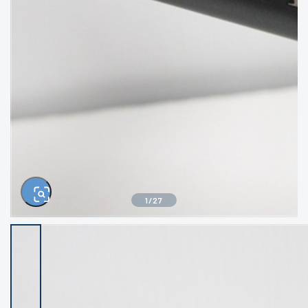
きるもの、改造品も含む
悪
イシグロ高林店
イシグロ三河安城店
※ルアー、エギ、雑品、その他につきましては
ランク表記はございません。 状態は写真にて
ご確認ください。
イシグロ半田店
イシグロ岡崎大樹寺店
イシグロ岡崎若松店
イシグロ焼津店
イシグロ掛川店
イシグロ沼津店
1
/
27
イシグロ駿東柿田川店
イシグロ豊川店
イシグロ富士店
イシグロ磐田店