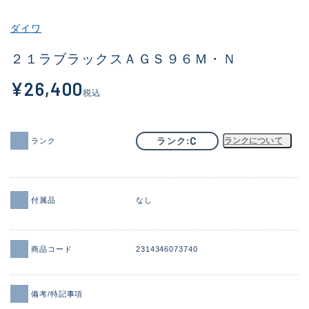
その他
ダイワ
新商品
(1858)
２１ラブラックスＡＧＳ９６Ｍ・Ｎ
おすすめ
(170)
¥26,400
税込
値下げ品
(6536)
OH済
(933)
C
ランク
ランクについて
ランク
DCチェック済
(1329)
在庫有のみ
(22177)
付属品
なし
価格
商品コード
2314346073740
この条件で検索する
備考/特記事項