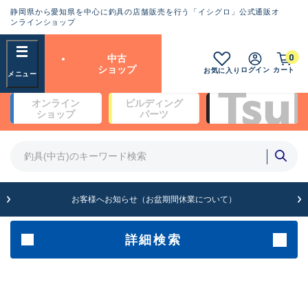
静岡県から愛知県を中心に釣具の店舗販売を行う「イシグロ」公式通販オ
ランクとは？
ンラインショップ
フリーワード
0
中古
SA
ショップ
ログイン
カート
お気に入り
新古品（メーカー問屋から仕
オンライン
ビルディング
入れた未使用品）
良
ショップ
パーツ
商品カテゴリ
※店頭展示時の置き傷が付いている
ものも含む
竿・ルアーロッド(4)
竿・ルアーロッド(64099)
リール・カスタムパーツ(35561)
A
ルアー・エギ(1807)
お客様へお知らせ（お盆期間休業について）
傷が極めて少ない極上品
その他・雑品(1061)
メーカー
詳細検索
B+
使用感や傷は少なく比較的美
店舗
品