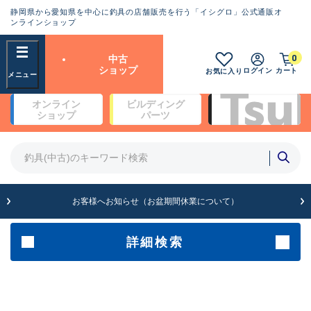
静岡県から愛知県を中心に釣具の店舗販売を行う「イシグロ」公式通販オ
ランクとは？
ンラインショップ
フリーワード
0
中古
SA
ショップ
ログイン
カート
お気に入り
新古品（メーカー問屋から仕
オンライン
ビルディング
入れた未使用品）
良
ショップ
パーツ
商品カテゴリ
※店頭展示時の置き傷が付いている
ものも含む
竿・ルアーロッド(5)
竿・ルアーロッド(64434)
リール・カスタムパーツ(35778)
A
ルアー・エギ(1812)
お客様へお知らせ（お盆期間休業について）
傷が極めて少ない極上品
その他・雑品(1068)
メーカー
詳細検索
B+
使用感や傷は少なく比較的美
店舗
品