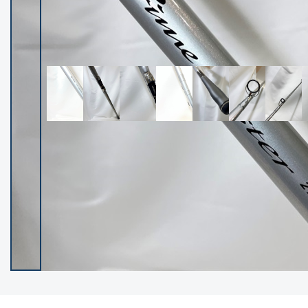
イシグロ御殿場店
イシグロ伊東店
ランク
(102550)
SA
(2966)
A
(17342)
B+
(12325)
B
(22015)
C
(38880)
C-
(5168)
D
(2206)
ランクについて