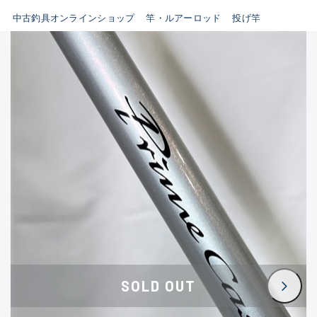
イシグロ鳴海店
中古釣具オンラインショップ
竿・ルアーロッド
投げ竿
B
イシグロフレスポ鈴鹿店
使用感や傷はあるが全体的に
イシグロ津高茶屋店
綺麗な良品
イシグロ西春店
C
イシグロ中川かの里店
使用感や傷のある一般的な中
イシグロカインズモール彦根店
古品
イシグロ静岡中吉田店
C-
イシグロ名東引山店
かなり使用感があり、全体的
イシグロ豊田店
に目立つ傷が多い品
イシグロ豊橋向山店
イシグロ岐阜店
D
SOLD OUT
イシグロ高林店
著しく状態が悪いが使用はで