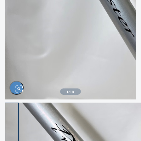
きるもの、改造品も含む
悪
イシグロ西尾店
イシグロ三河安城店
※ルアー、エギ、雑品、その他につきましては
ランク表記はございません。 状態は写真にて
ご確認ください。
イシグロ半田店
イシグロ岡崎若松店
イシグロ岡崎大樹寺店
イシグロ焼津店
イシグロ掛川店
イシグロ沼津店
1
/
18
イシグロ駿東柿田川店
イシグロ豊川店
イシグロ磐田店
イシグロ富士店