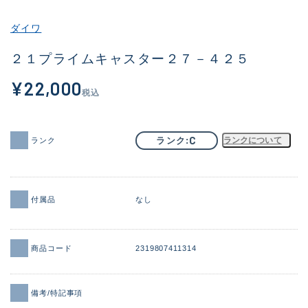
その他
ダイワ
新商品
(2012)
２１プライムキャスター２７－４２５
おすすめ
(174)
¥22,000
税込
値下げ品
(14299)
OH済
(943)
C
ランク
ランクについて
ランク
DCチェック済
(1339)
在庫有のみ
(21910)
付属品
なし
価格
商品コード
2319807411314
この条件で検索する
備考/特記事項