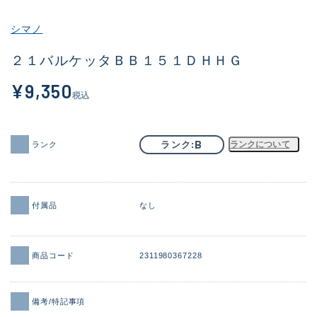
その他
シマノ
新商品
(1924)
２１バルケッタＢＢ１５１ＤＨＨＧ
おすすめ
(171)
¥9,350
税込
値下げ品
(14304)
OH済
(936)
B
ランク
ランクについて
ランク
DCチェック済
(1333)
在庫有のみ
(22116)
付属品
なし
価格
商品コード
2311980367228
この条件で検索する
備考/特記事項