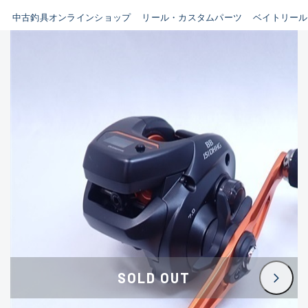
イシグロ鳴海店
中古釣具オンラインショップ
リール・カスタムパーツ
ベイトリール
B
イシグロフレスポ鈴鹿店
使用感や傷はあるが全体的に
イシグロ津高茶屋店
綺麗な良品
イシグロ西春店
C
イシグロ中川かの里店
使用感や傷のある一般的な中
イシグロカインズモール彦根店
古品
イシグロ静岡中吉田店
C-
イシグロ名東引山店
かなり使用感があり、全体的
イシグロ豊田店
に目立つ傷が多い品
イシグロ豊橋向山店
イシグロ岐阜店
D
SOLD OUT
イシグロ高林店
著しく状態が悪いが使用はで