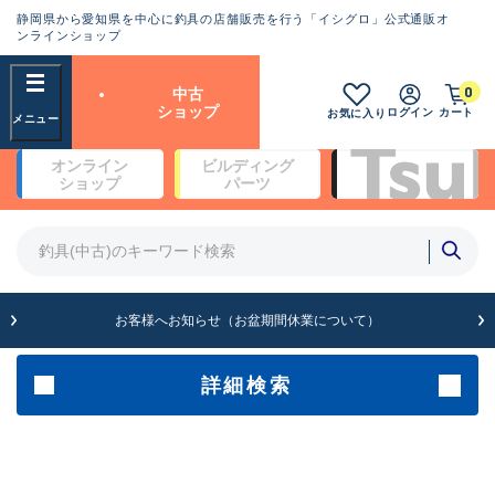
静岡県から愛知県を中心に釣具の店舗販売を行う「イシグロ」公式通販オ
ランクとは？
ンラインショップ
フリーワード
0
中古
SA
ショップ
ログイン
カート
お気に入り
新古品（メーカー問屋から仕
オンライン
ビルディング
入れた未使用品）
良
ショップ
パーツ
商品カテゴリ
※店頭展示時の置き傷が付いている
ものも含む
竿・ルアーロッド(4)
竿・ルアーロッド(64233)
リール・カスタムパーツ(35635)
A
ルアー・エギ(1807)
お客様へお知らせ（お盆期間休業について）
傷が極めて少ない極上品
その他・雑品(1061)
メーカー
詳細検索
B+
使用感や傷は少なく比較的美
店舗
品