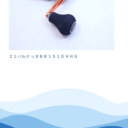
２１バルケッタＢＢ１５１ＤＨＨＧ