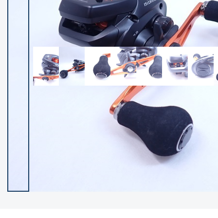
イシグロ御殿場店
イシグロ伊東店
ランク
(102193)
SA
(2947)
A
(17293)
B+
(12276)
B
(21953)
C
(38749)
C-
(5141)
D
(2195)
ランクについて