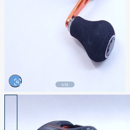
きるもの、改造品も含む
悪
イシグロ西尾店
イシグロ三河安城店
※ルアー、エギ、雑品、その他につきましては
ランク表記はございません。 状態は写真にて
ご確認ください。
イシグロ岡崎大樹寺店
イシグロ半田店
イシグロ岡崎若松店
イシグロ焼津店
イシグロ掛川店
イシグロ沼津店
1
/
12
イシグロ駿東柿田川店
イシグロ豊川店
イシグロ磐田店
イシグロ富士店