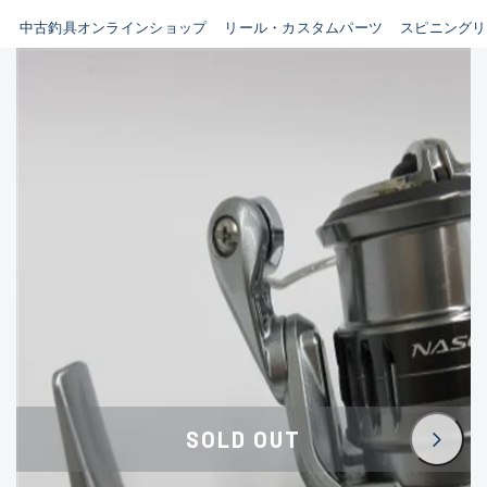
イシグロ鳴海店
中古釣具オンラインショップ
リール・カスタムパーツ
スピニングリ
B
イシグロフレスポ鈴鹿店
使用感や傷はあるが全体的に
イシグロ津高茶屋店
綺麗な良品
イシグロ西春店
C
イシグロカインズモール彦根店
使用感や傷のある一般的な中
イシグロ中川かの里店
古品
イシグロ静岡中吉田店
C-
イシグロ名東引山店
かなり使用感があり、全体的
イシグロ豊田店
に目立つ傷が多い品
イシグロ豊橋向山店
イシグロ岐阜店
D
SOLD OUT
イシグロ高林店
著しく状態が悪いが使用はで