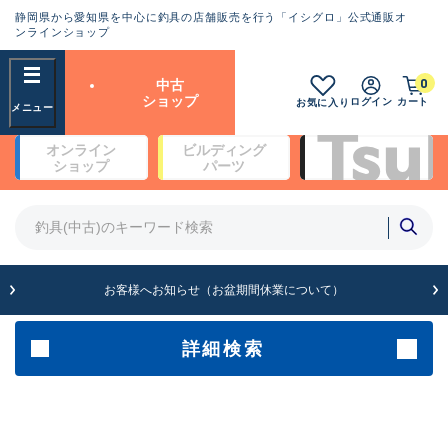
静岡県から愛知県を中心に釣具の店舗販売を行う「イシグロ」公式通販オ
ランクとは？
ンラインショップ
フリーワード
0
中古
SA
ショップ
ログイン
カート
お気に入り
新古品（メーカー問屋から仕
オンライン
ビルディング
入れた未使用品）
良
ショップ
パーツ
商品カテゴリ
※店頭展示時の置き傷が付いている
ものも含む
竿・ルアーロッド(5)
竿・ルアーロッド(64388)
リール・カスタムパーツ(35708)
A
ルアー・エギ(1812)
お客様へお知らせ（お盆期間休業について）
傷が極めて少ない極上品
その他・雑品(1064)
メーカー
詳細検索
B+
使用感や傷は少なく比較的美
店舗
品