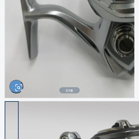
きるもの、改造品も含む
悪
イシグロ西尾店
イシグロ三河安城店
※ルアー、エギ、雑品、その他につきましては
ランク表記はございません。 状態は写真にて
ご確認ください。
イシグロ半田店
イシグロ岡崎大樹寺店
イシグロ岡崎若松店
イシグロ焼津店
イシグロ掛川店
イシグロ沼津店
1
/
16
イシグロ駿東柿田川店
イシグロ豊川店
イシグロ富士店
イシグロ磐田店