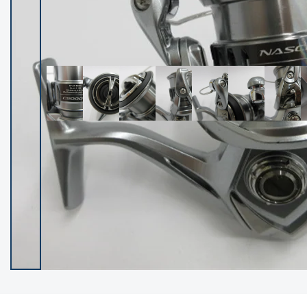
イシグロ御殿場店
イシグロ伊東店
ランク
(102430)
SA
(2957)
A
(17324)
B+
(12303)
B
(21996)
C
(38845)
C-
(5153)
D
(2206)
ランクについて