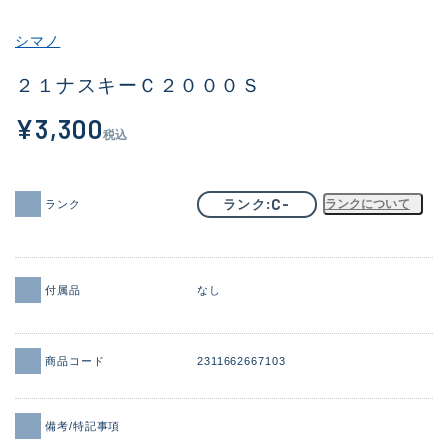
その他
シマノ
新商品
(1984)
２１ナスキーＣ２０００Ｓ
おすすめ
(164)
¥3,300
税込
値下げ品
(14300)
OH済
(938)
C-
ランク
ランクについて
ランク
DCチェック済
(1337)
在庫有のみ
(21961)
付属品
なし
価格
商品コード
2311662667103
この条件で検索する
備考/特記事項