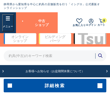
静岡県から愛知県を中心に釣具の店舗販売を行う「イシグロ」公式通販オ
ランクとは？
ンラインショップ
フリーワード
0
中古
SA
ショップ
ログイン
カート
お気に入り
新古品（メーカー問屋から仕
オンライン
ビルディング
入れた未使用品）
良
ショップ
パーツ
商品カテゴリ
※店頭展示時の置き傷が付いている
ものも含む
竿・ルアーロッド(4)
竿・ルアーロッド(64366)
リール・カスタムパーツ(35698)
A
ルアー・エギ(1811)
お客様へお知らせ（お盆期間休業について）
傷が極めて少ない極上品
その他・雑品(1063)
メーカー
詳細検索
B+
使用感や傷は少なく比較的美
店舗
品