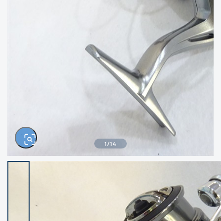
きるもの、改造品も含む
悪
イシグロ西尾店
イシグロ三河安城店
※ルアー、エギ、雑品、その他につきましては
ランク表記はございません。 状態は写真にて
ご確認ください。
イシグロ半田店
イシグロ岡崎大樹寺店
イシグロ岡崎若松店
イシグロ焼津店
イシグロ掛川店
イシグロ沼津店
1
/
14
イシグロ駿東柿田川店
イシグロ豊川店
イシグロ磐田店
イシグロ富士店