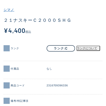
その他
シマノ
新商品
(2054)
２１ナスキーＣ２０００ＳＨＧ
おすすめ
(184)
¥4,400
税込
値下げ品
(14301)
OH済
(936)
C
ランク
ランクについて
ランク
DCチェック済
(1337)
在庫有のみ
(22005)
付属品
なし
価格
商品コード
2316709396336
この条件で検索する
備考/特記事項