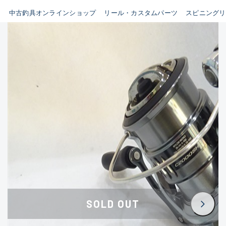
イシグロ鳴海店
中古釣具オンラインショップ
リール・カスタムパーツ
スピニングリ
B
イシグロフレスポ鈴鹿店
使用感や傷はあるが全体的に
イシグロ津高茶屋店
綺麗な良品
イシグロ西春店
C
イシグロ中川かの里店
使用感や傷のある一般的な中
イシグロカインズモール彦根店
古品
イシグロ静岡中吉田店
C-
イシグロ名東引山店
かなり使用感があり、全体的
イシグロ豊田店
に目立つ傷が多い品
イシグロ豊橋向山店
イシグロ岐阜店
D
SOLD OUT
イシグロ高林店
著しく状態が悪いが使用はで