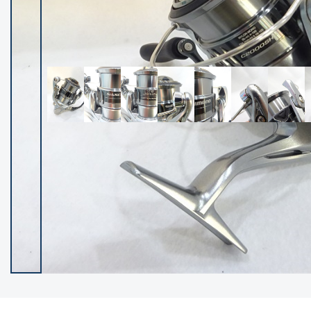
イシグロ御殿場店
イシグロ伊東店
ランク
(102395)
SA
(2953)
A
(17317)
B+
(12301)
B
(21989)
C
(38834)
C-
(5150)
D
(2205)
ランクについて