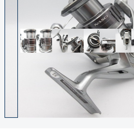
イシグロ御殿場店
イシグロ伊東店
ランク
(102091)
SA
(2940)
A
(17271)
B+
(12265)
B
(21942)
C
(38709)
C-
(5136)
D
(2191)
ランクについて