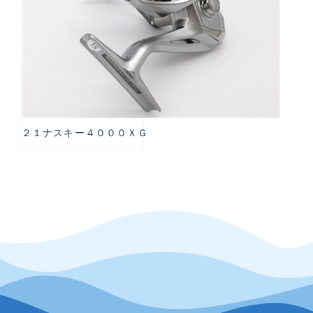
２１ナスキー４０００ＸＧ