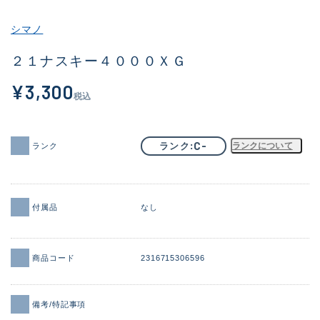
その他
シマノ
新商品
(1960)
２１ナスキー４０００ＸＧ
おすすめ
(170)
¥3,300
税込
値下げ品
(14306)
OH済
(933)
C-
ランク
ランクについて
ランク
DCチェック済
(1329)
在庫有のみ
(22173)
付属品
なし
価格
商品コード
2316715306596
この条件で検索する
備考/特記事項