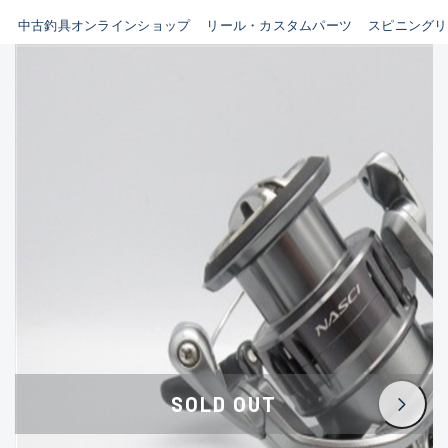
イシグロ鳴海店
中古釣具オンラインショップ
リール・カスタムパーツ
スピニングリ
B
イシグロフレスポ鈴鹿店
使用感や傷はあるが全体的に
イシグロ津高茶屋店
綺麗な良品
イシグロ西春店
C
イシグロ中川かの里店
使用感や傷のある一般的な中
イシグロカインズモール彦根店
古品
イシグロ静岡中吉田店
C-
イシグロ名東引山店
かなり使用感があり、全体的
イシグロ豊田店
に目立つ傷が多い品
イシグロ豊橋向山店
イシグロ岐阜店
D
SOLD OUT
イシグロ高林店
著しく状態が悪いが使用はで