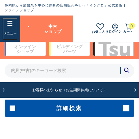
静岡県から愛知県を中心に釣具の店舗販売を行う「イシグロ」公式通販オ
ランクとは？
ンラインショップ
フリーワード
0
中古
SA
ショップ
ログイン
カート
お気に入り
新古品（メーカー問屋から仕
オンライン
ビルディング
入れた未使用品）
良
ショップ
パーツ
商品カテゴリ
※店頭展示時の置き傷が付いている
ものも含む
竿・ルアーロッド(4)
竿・ルアーロッド(64170)
リール・カスタムパーツ(35596)
A
ルアー・エギ(1807)
お客様へお知らせ（お盆期間休業について）
傷が極めて少ない極上品
その他・雑品(1061)
メーカー
詳細検索
B+
使用感や傷は少なく比較的美
店舗
品