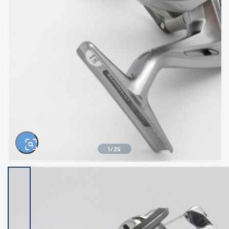
きるもの、改造品も含む
悪
イシグロ西尾店
イシグロ三河安城店
※ルアー、エギ、雑品、その他につきましては
ランク表記はございません。 状態は写真にて
ご確認ください。
イシグロ岡崎大樹寺店
イシグロ半田店
イシグロ岡崎若松店
イシグロ焼津店
イシグロ掛川店
イシグロ沼津店
1
/
25
イシグロ駿東柿田川店
イシグロ豊川店
イシグロ磐田店
イシグロ富士店