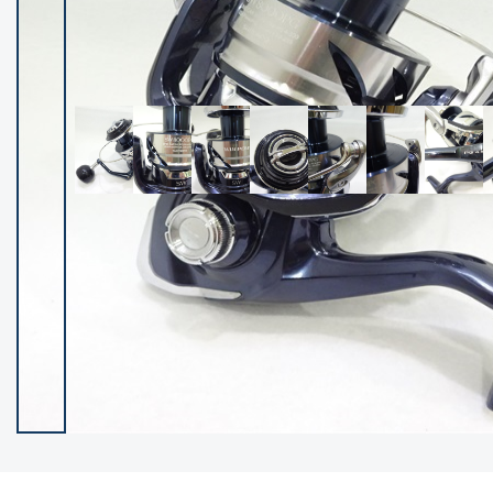
イシグロ御殿場店
イシグロ伊東店
ランク
(102237)
SA
(2950)
A
(17300)
B+
(12281)
B
(21962)
C
(38766)
C-
(5142)
D
(2197)
ランクについて