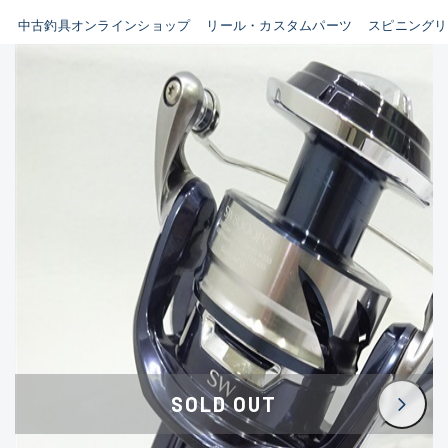
イシグロ鳴海店
中古釣具オンラインショップ
リール・カスタムパーツ
スピニングリ
B
イシグロフレスポ鈴鹿店
使用感や傷はあるが全体的に
イシグロ津高茶屋店
綺麗な良品
イシグロ西春店
C
イシグロカインズモール彦根店
使用感や傷のある一般的な中
イシグロ中川かの里店
古品
イシグロ静岡中吉田店
C-
イシグロ名東引山店
かなり使用感があり、全体的
イシグロ豊田店
に目立つ傷が多い品
イシグロ豊橋向山店
イシグロ岐阜店
D
SOLD OUT
イシグロ高林店
著しく状態が悪いが使用はで