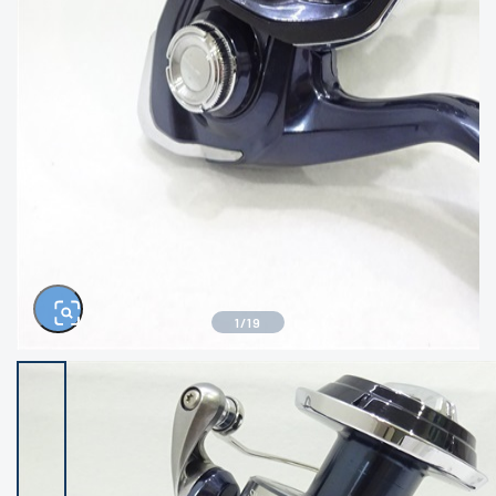
きるもの、改造品も含む
悪
イシグロ西尾店
イシグロ三河安城店
※ルアー、エギ、雑品、その他につきましては
ランク表記はございません。 状態は写真にて
ご確認ください。
イシグロ岡崎大樹寺店
イシグロ半田店
イシグロ岡崎若松店
イシグロ焼津店
イシグロ掛川店
イシグロ沼津店
1
/
19
イシグロ駿東柿田川店
イシグロ豊川店
イシグロ磐田店
イシグロ富士店