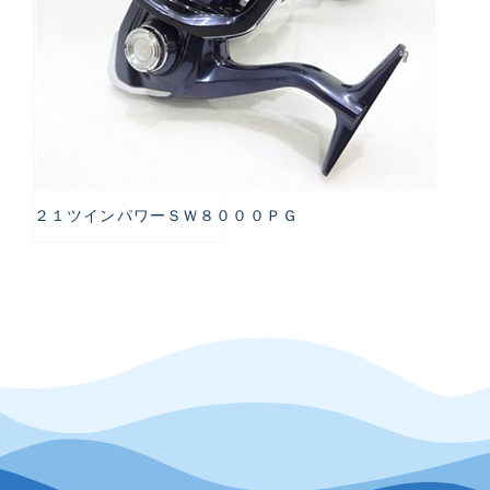
２１ツインパワーＳＷ８０００ＰＧ