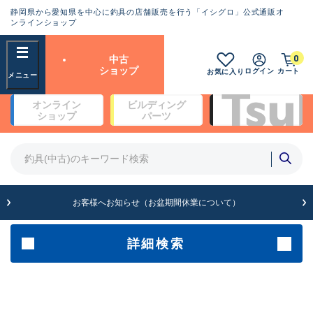
静岡県から愛知県を中心に釣具の店舗販売を行う「イシグロ」公式通販オ
ランクとは？
ンラインショップ
フリーワード
0
中古
SA
ショップ
ログイン
カート
お気に入り
新古品（メーカー問屋から仕
オンライン
ビルディング
入れた未使用品）
良
ショップ
パーツ
商品カテゴリ
※店頭展示時の置き傷が付いている
ものも含む
竿・ルアーロッド(4)
竿・ルアーロッド(64262)
リール・カスタムパーツ(35650)
A
ルアー・エギ(1807)
お客様へお知らせ（お盆期間休業について）
傷が極めて少ない極上品
その他・雑品(1061)
メーカー
詳細検索
B+
使用感や傷は少なく比較的美
店舗
品