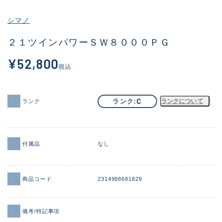
その他
シマノ
新商品
(1886)
２１ツインパワーＳＷ８０００ＰＧ
おすすめ
(156)
¥52,800
税込
値下げ品
(14303)
OH済
(936)
C
ランク
ランクについて
ランク
DCチェック済
(1336)
在庫有のみ
(22079)
付属品
なし
価格
商品コード
2314998681829
この条件で検索する
備考/特記事項