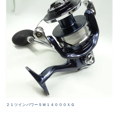
悪
２１ツインパワーＳＷ１４０００ＸＧ