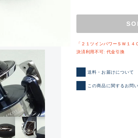
SO
「２１ツインパワーＳＷ１４
決済利用不可: 代金引換
ランクとは？
送料・お届けについて
この商品に関するお問
新古品（メーカー問屋から
品）
SA
※店頭展示時の置き傷が付いて
傷が極めて少ない極上品
A