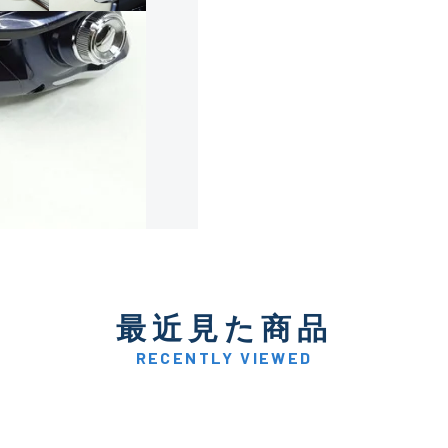
使用感や傷は少なく比較的
B+
使用感や傷はあるが全体的
B
使用感や傷のある一般的な
C
かなり使用感があり、全体
最近見た商品
C-
い品
RECENTLY VIEWED
著しく状態が悪いが使用は
D
品も含む