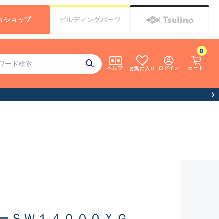
古
ショップ
ビルディング
パーツ
0
ログイン
カート
ヘルプ
お気に入り
ーＳＷ１４０００ＸＧ