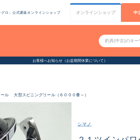
オンライン
ショップ
中
シグロ」公式通販オンラインショップ
お客様へお知らせ（お盆期間休業について）
リール
大型スピニングリール（６０００番～）
シマノ
２１ツインパワ