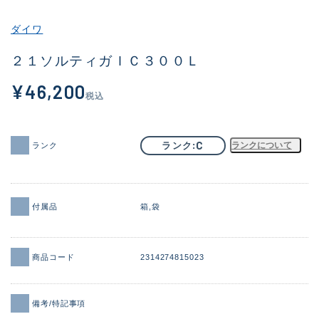
その他
ダイワ
新商品
(2096)
２１ソルティガＩＣ３００Ｌ
おすすめ
(177)
¥46,200
税込
値下げ品
(14299)
OH済
(943)
C
ランク
ランクについて
ランク
DCチェック済
(1339)
在庫有のみ
(21945)
付属品
箱
袋
価格
商品コード
2314274815023
この条件で検索する
備考/特記事項