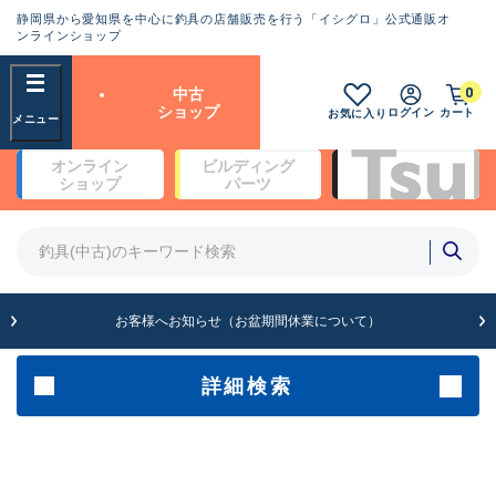
静岡県から愛知県を中心に釣具の店舗販売を行う「イシグロ」公式通販オ
ランクとは？
ンラインショップ
フリーワード
0
中古
SA
ショップ
ログイン
カート
お気に入り
新古品（メーカー問屋から仕
オンライン
ビルディング
入れた未使用品）
良
ショップ
パーツ
商品カテゴリ
※店頭展示時の置き傷が付いている
ものも含む
竿・ルアーロッド(5)
竿・ルアーロッド(64430)
リール・カスタムパーツ(35767)
A
ルアー・エギ(1812)
お客様へお知らせ（お盆期間休業について）
傷が極めて少ない極上品
その他・雑品(1066)
メーカー
詳細検索
B+
使用感や傷は少なく比較的美
店舗
品