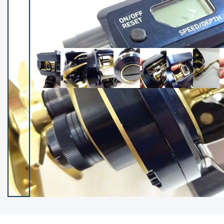
イシグロ御殿場店
イシグロ伊東店
ランク
(102533)
SA
(2966)
A
(17340)
B+
(12322)
B
(22010)
C
(38876)
C-
(5167)
D
(2205)
ランクについて