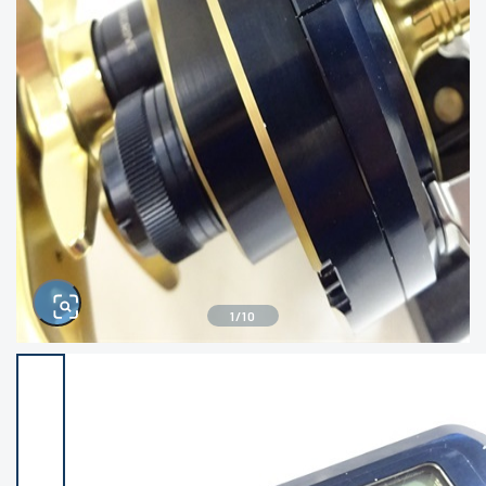
きるもの、改造品も含む
悪
イシグロ西尾店
イシグロ三河安城店
※ルアー、エギ、雑品、その他につきましては
ランク表記はございません。 状態は写真にて
ご確認ください。
イシグロ半田店
イシグロ岡崎若松店
イシグロ岡崎大樹寺店
イシグロ焼津店
イシグロ掛川店
イシグロ沼津店
1
/
10
イシグロ駿東柿田川店
イシグロ豊川店
イシグロ磐田店
イシグロ富士店