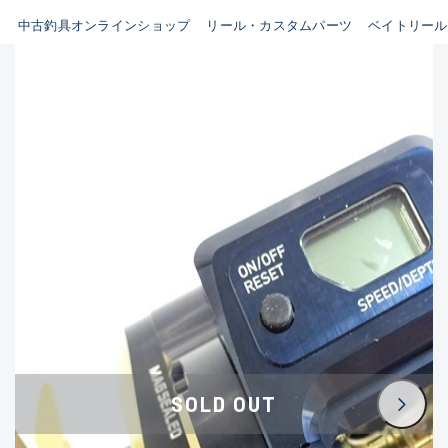
イシグロ鳴海店
中古釣具オンラインショップ
リール・カスタムパーツ
ベイトリール
B
イシグロフレスポ鈴鹿店
使用感や傷はあるが全体的に
イシグロ津高茶屋店
綺麗な良品
イシグロ西春店
C
イシグロ中川かの里店
使用感や傷のある一般的な中
イシグロカインズモール彦根店
古品
イシグロ静岡中吉田店
C-
イシグロ名東引山店
かなり使用感があり、全体的
イシグロ豊田店
に目立つ傷が多い品
イシグロ豊橋向山店
イシグロ岐阜店
D
SOLD OUT
イシグロ高林店
著しく状態が悪いが使用はで