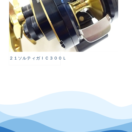
２１ソルティガＩＣ３００Ｌ