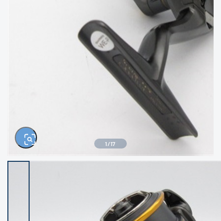
きるもの、改造品も含む
悪
イシグロ西尾店
イシグロ三河安城店
※ルアー、エギ、雑品、その他につきましては
ランク表記はございません。 状態は写真にて
ご確認ください。
イシグロ岡崎大樹寺店
イシグロ半田店
イシグロ岡崎若松店
イシグロ焼津店
イシグロ掛川店
イシグロ沼津店
1
/
17
イシグロ駿東柿田川店
イシグロ豊川店
イシグロ磐田店
イシグロ富士店