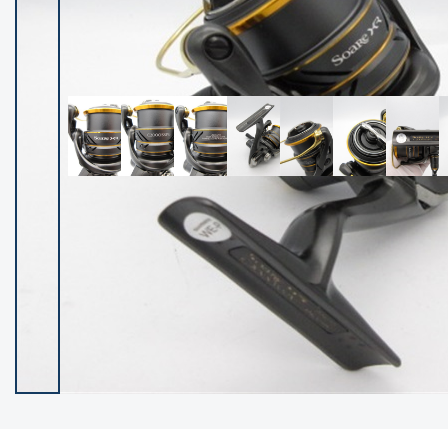
イシグロ御殿場店
イシグロ伊東店
ランク
(102119)
SA
(2946)
A
(17275)
B+
(12268)
B
(21943)
C
(38721)
C-
(5135)
D
(2192)
ランクについて