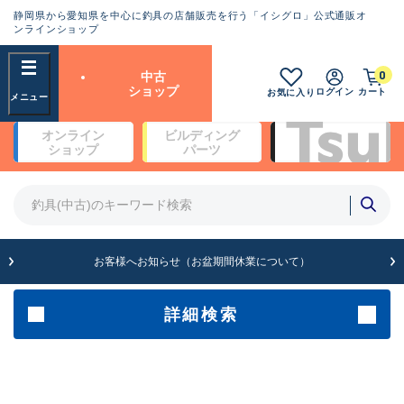
静岡県から愛知県を中心に釣具の店舗販売を行う「イシグロ」公式通販オ
ランクとは？
ンラインショップ
フリーワード
0
中古
SA
ショップ
ログイン
カート
お気に入り
新古品（メーカー問屋から仕
オンライン
ビルディング
入れた未使用品）
良
ショップ
パーツ
商品カテゴリ
※店頭展示時の置き傷が付いている
ものも含む
竿・ルアーロッド(4)
竿・ルアーロッド(64190)
リール・カスタムパーツ(35604)
A
ルアー・エギ(1807)
お客様へお知らせ（お盆期間休業について）
傷が極めて少ない極上品
その他・雑品(1061)
メーカー
詳細検索
B+
使用感や傷は少なく比較的美
店舗
品