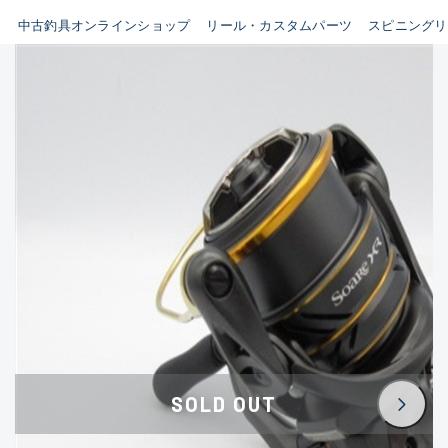
イシグロ鳴海店
中古釣具オンラインショップ
リール・カスタムパーツ
スピニングリ
B
イシグロフレスポ鈴鹿店
使用感や傷はあるが全体的に
イシグロ津高茶屋店
綺麗な良品
イシグロ西春店
C
イシグロ中川かの里店
使用感や傷のある一般的な中
イシグロカインズモール彦根店
古品
イシグロ静岡中吉田店
C-
イシグロ名東引山店
かなり使用感があり、全体的
イシグロ豊田店
に目立つ傷が多い品
イシグロ豊橋向山店
イシグロ岐阜店
D
SOLD OUT
イシグロ高林店
著しく状態が悪いが使用はで