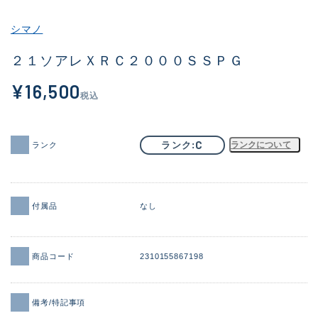
その他
シマノ
新商品
(1851)
２１ソアレＸＲＣ２０００ＳＳＰＧ
おすすめ
(160)
¥16,500
税込
値下げ品
(14305)
OH済
(933)
C
ランク
ランクについて
ランク
DCチェック済
(1328)
在庫有のみ
(22148)
付属品
なし
価格
商品コード
2310155867198
この条件で検索する
備考/特記事項