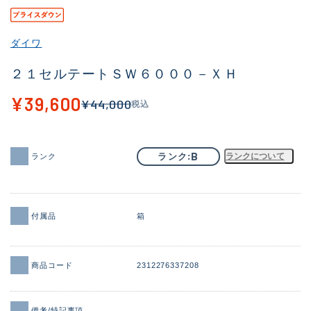
その他
ダイワ
新商品
(2058)
２１セルテートＳＷ６０００－ＸＨ
おすすめ
(184)
¥39,600
¥44,000
税込
値下げ品
(14301)
OH済
(936)
B
ランク
ランクについて
ランク
DCチェック済
(1337)
在庫有のみ
(22005)
価格
付属品
箱
商品コード
2312276337208
この条件で検索する
備考/特記事項