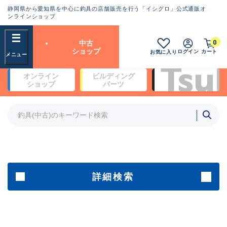
静岡県から愛知県を中心に釣具の店舗販売を行う「イシグロ」公式通販オ
ランクとは？
ンラインショップ
フリーワード
0
中古
SA
ショップ
ログイン
カート
お気に入り
新古品（メーカー問屋から仕
オンライン
ビルディング
入れた未使用品）
良
ショップ
パーツ
商品カテゴリ
※店頭展示時の置き傷が付いている
ものも含む
竿・ルアーロッド(4)
竿・ルアーロッド(64368)
リール・カスタムパーツ(35700)
A
ルアー・エギ(1811)
傷が極めて少ない極上品
その他・雑品(1063)
メーカー
詳細検索
B+
使用感や傷は少なく比較的美
店舗
品