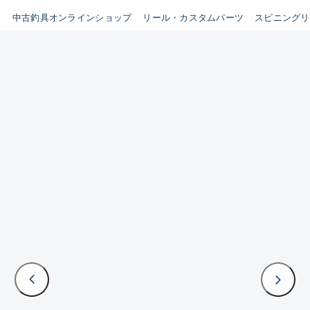
イシグロ鳴海店
中古釣具オンラインショップ
リール・カスタムパーツ
スピニングリ
B
イシグロフレスポ鈴鹿店
使用感や傷はあるが全体的に
イシグロ津高茶屋店
綺麗な良品
イシグロ西春店
C
イシグロ中川かの里店
使用感や傷のある一般的な中
イシグロカインズモール彦根店
古品
イシグロ静岡中吉田店
C-
イシグロ名東引山店
かなり使用感があり、全体的
イシグロ豊田店
に目立つ傷が多い品
イシグロ豊橋向山店
イシグロ岐阜店
D
イシグロ高林店
著しく状態が悪いが使用はで