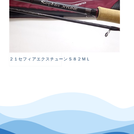
２１セフィアエクスチューンＳ８２ＭＬ