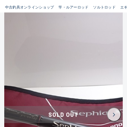
イシグロ鳴海店
中古釣具オンラインショップ
竿・ルアーロッド
ソルトロッド
エ
B
イシグロフレスポ鈴鹿店
使用感や傷はあるが全体的に
イシグロ津高茶屋店
綺麗な良品
イシグロ西春店
C
イシグロカインズモール彦根店
使用感や傷のある一般的な中
イシグロ中川かの里店
古品
イシグロ静岡中吉田店
C-
イシグロ名東引山店
かなり使用感があり、全体的
イシグロ豊田店
に目立つ傷が多い品
イシグロ豊橋向山店
イシグロ岐阜店
D
SOLD OUT
イシグロ高林店
著しく状態が悪いが使用はで