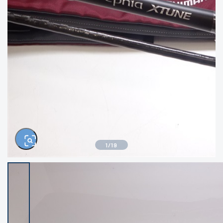
きるもの、改造品も含む
悪
イシグロ西尾店
イシグロ三河安城店
※ルアー、エギ、雑品、その他につきましては
ランク表記はございません。 状態は写真にて
ご確認ください。
イシグロ岡崎大樹寺店
イシグロ半田店
イシグロ岡崎若松店
イシグロ焼津店
イシグロ掛川店
イシグロ沼津店
1
/
19
イシグロ駿東柿田川店
イシグロ豊川店
イシグロ磐田店
イシグロ富士店