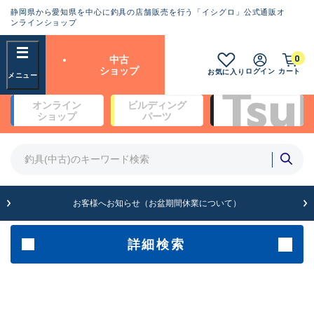
静岡県から愛知県を中心に釣具の店舗販売を行う「イシグロ」公式通販オ
ランクとは？
ンラインショップ
フリーワード
0
中古
SA
ショップ
ログイン
カート
お気に入り
新古品（メーカー問屋から仕
オンライン
ビルディング
入れた未使用品）
良
ショップ
パーツ
商品カテゴリ
※店頭展示時の置き傷が付いている
ものも含む
竿・ルアーロッド(4)
竿・ルアーロッド(64262)
リール・カスタムパーツ(35650)
A
ルアー・エギ(1807)
お客様へお知らせ（お盆期間休業について）
傷が極めて少ない極上品
その他・雑品(1061)
メーカー
詳細検索
B+
使用感や傷は少なく比較的美
店舗
品