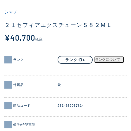
その他
シマノ
新商品
(1886)
２１セフィアエクスチューンＳ８２ＭＬ
おすすめ
(156)
¥40,700
税込
値下げ品
(14303)
OH済
(936)
B+
ランク
ランクについて
ランク
DCチェック済
(1336)
在庫有のみ
(22078)
付属品
袋
価格
商品コード
2314359037814
この条件で検索する
備考/特記事項