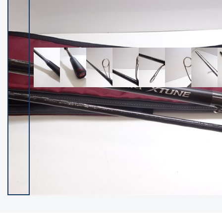
イシグロ御殿場店
イシグロ伊東店
ランク
(102237)
SA
(2950)
A
(17300)
B+
(12281)
B
(21962)
C
(38766)
C-
(5142)
D
(2197)
ランクについて