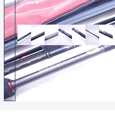
イシグロ御殿場店
イシグロ伊東店
ランク
(102000)
SA
(2941)
A
(17253)
B+
(12260)
B
(21926)
C
(38668)
C-
(5129)
D
(2186)
ランクについて