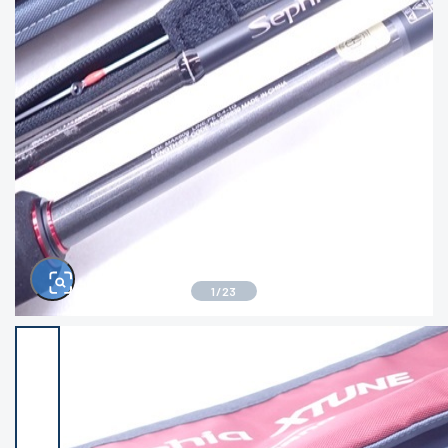
きるもの、改造品も含む
悪
イシグロ高林店
イシグロ三河安城店
※ルアー、エギ、雑品、その他につきましては
ランク表記はございません。 状態は写真にて
ご確認ください。
イシグロ岡崎大樹寺店
イシグロ半田店
イシグロ岡崎若松店
イシグロ焼津店
イシグロ掛川店
イシグロ沼津店
1
/
23
イシグロ駿東柿田川店
イシグロ豊川店
イシグロ磐田店
イシグロ富士店