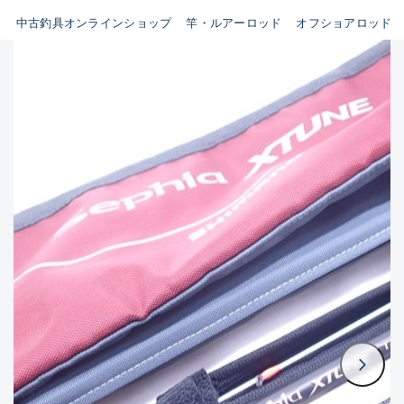
イシグロ鳴海店
中古釣具オンラインショップ
竿・ルアーロッド
オフショアロッド
B
イシグロフレスポ鈴鹿店
使用感や傷はあるが全体的に
イシグロ津高茶屋店
綺麗な良品
イシグロ西春店
C
イシグロ中川かの里店
使用感や傷のある一般的な中
イシグロカインズモール彦根店
古品
イシグロ静岡中吉田店
C-
イシグロ名東引山店
かなり使用感があり、全体的
イシグロ豊田店
に目立つ傷が多い品
イシグロ豊橋向山店
イシグロ岐阜店
D
イシグロ西尾店
著しく状態が悪いが使用はで