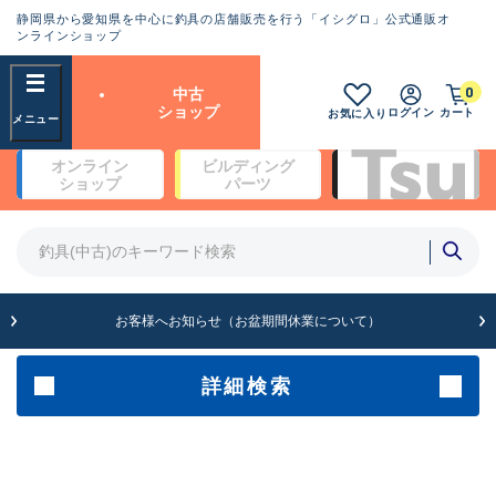
静岡県から愛知県を中心に釣具の店舗販売を行う「イシグロ」公式通販オ
ランクとは？
ンラインショップ
フリーワード
0
中古
SA
ショップ
ログイン
カート
お気に入り
新古品（メーカー問屋から仕
オンライン
ビルディング
入れた未使用品）
良
ショップ
パーツ
商品カテゴリ
※店頭展示時の置き傷が付いている
ものも含む
竿・ルアーロッド(4)
竿・ルアーロッド(64113)
リール・カスタムパーツ(35562)
A
ルアー・エギ(1807)
お客様へお知らせ（お盆期間休業について）
傷が極めて少ない極上品
その他・雑品(1061)
メーカー
詳細検索
B+
使用感や傷は少なく比較的美
店舗
品