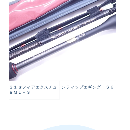
２１セフィアエクスチューンティップエギング Ｓ６
８ＭＬ－Ｓ