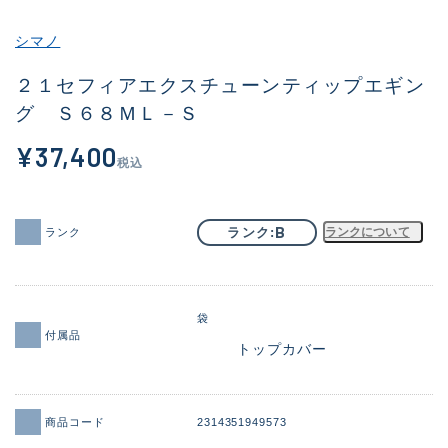
その他
シマノ
新商品
(1872)
２１セフィアエクスチューンティップエギン
グ Ｓ６８ＭＬ－Ｓ
おすすめ
(170)
¥37,400
値下げ品
(14306)
税込
OH済
(933)
DCチェック済
(1329)
B
ランク
ランクについて
ランク
在庫有のみ
(22142)
価格
袋
付属品
トップカバー
この条件で検索する
商品コード
2314351949573