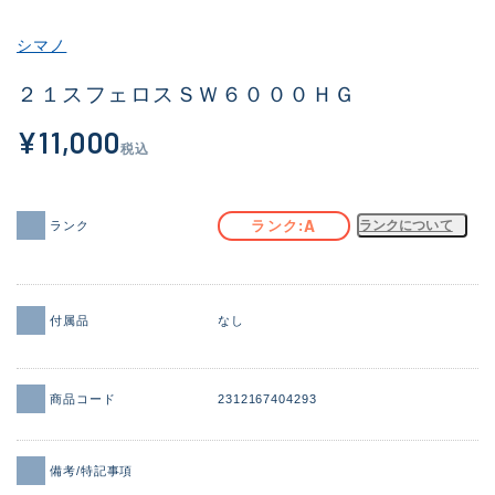
その他
シマノ
新商品
(1856)
２１スフェロスＳＷ６０００ＨＧ
おすすめ
(170)
¥11,000
税込
値下げ品
(14305)
OH済
(933)
A
ランク
ランクについて
ランク
DCチェック済
(1329)
在庫有のみ
(22171)
付属品
なし
価格
商品コード
2312167404293
この条件で検索する
備考/特記事項