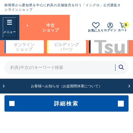
静岡県から愛知県を中心に釣具の店舗販売を行う「イシグロ」公式通販オ
ランクとは？
ンラインショップ
フリーワード
0
中古
SA
ショップ
ログイン
カート
お気に入り
新古品（メーカー問屋から仕
オンライン
ビルディング
入れた未使用品）
良
ショップ
パーツ
商品カテゴリ
※店頭展示時の置き傷が付いている
ものも含む
竿・ルアーロッド(4)
竿・ルアーロッド(64099)
リール・カスタムパーツ(35560)
A
ルアー・エギ(1807)
お客様へお知らせ（お盆期間休業について）
傷が極めて少ない極上品
その他・雑品(1061)
メーカー
詳細検索
B+
使用感や傷は少なく比較的美
店舗
品