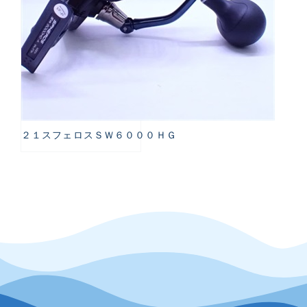
２１スフェロスＳＷ６０００ＨＧ