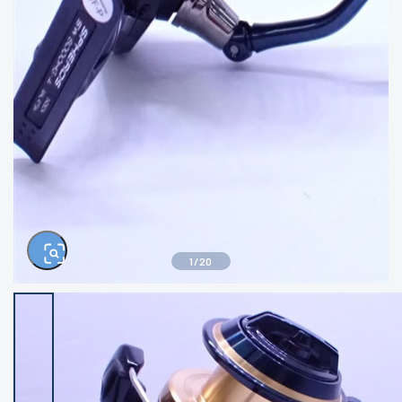
きるもの、改造品も含む
悪
イシグロ高林店
イシグロ三河安城店
※ルアー、エギ、雑品、その他につきましては
ランク表記はございません。 状態は写真にて
ご確認ください。
イシグロ半田店
イシグロ岡崎大樹寺店
イシグロ岡崎若松店
イシグロ焼津店
イシグロ掛川店
イシグロ沼津店
1
/
20
イシグロ駿東柿田川店
イシグロ豊川店
イシグロ富士店
イシグロ磐田店