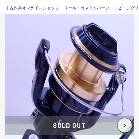
イシグロ鳴海店
中古釣具オンラインショップ
リール・カスタムパーツ
スピニングリ
B
イシグロフレスポ鈴鹿店
使用感や傷はあるが全体的に
イシグロ津高茶屋店
綺麗な良品
イシグロ西春店
C
イシグロ中川かの里店
使用感や傷のある一般的な中
イシグロカインズモール彦根店
古品
イシグロ静岡中吉田店
C-
イシグロ名東引山店
かなり使用感があり、全体的
イシグロ豊田店
に目立つ傷が多い品
イシグロ豊橋向山店
イシグロ岐阜店
D
SOLD OUT
イシグロ西尾店
著しく状態が悪いが使用はで