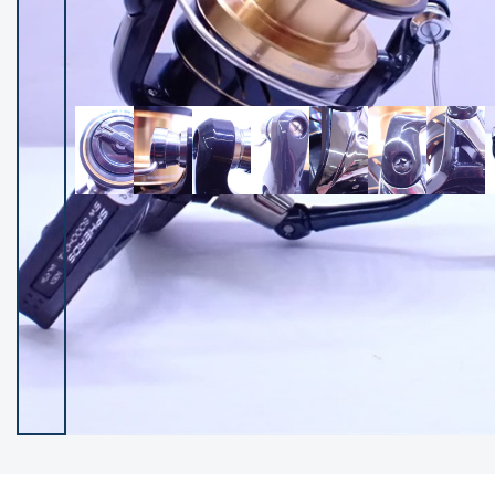
イシグロ御殿場店
イシグロ伊東店
ランク
(101984)
SA
(2940)
A
(17250)
B+
(12259)
B
(21919)
C
(38665)
C-
(5128)
D
(2186)
ランクについて