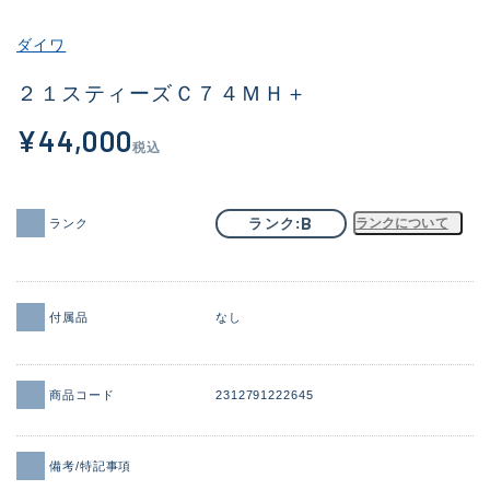
その他
ダイワ
新商品
(1925)
２１スティーズＣ７４ＭＨ＋
おすすめ
(171)
¥44,000
税込
値下げ品
(14304)
OH済
(936)
B
ランク
ランクについて
ランク
DCチェック済
(1333)
在庫有のみ
(22115)
付属品
なし
価格
商品コード
2312791222645
この条件で検索する
備考/特記事項