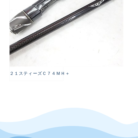
２１スティーズＣ７４ＭＨ＋