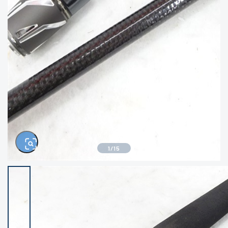
きるもの、改造品も含む
悪
イシグロ西尾店
イシグロ三河安城店
※ルアー、エギ、雑品、その他につきましては
ランク表記はございません。 状態は写真にて
ご確認ください。
イシグロ岡崎大樹寺店
イシグロ半田店
イシグロ岡崎若松店
イシグロ焼津店
イシグロ掛川店
イシグロ沼津店
1
/
15
イシグロ駿東柿田川店
イシグロ豊川店
イシグロ磐田店
イシグロ富士店