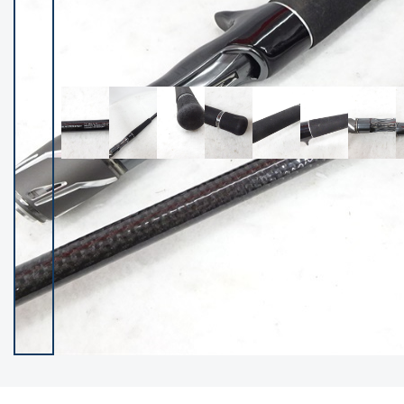
イシグロ御殿場店
イシグロ伊東店
ランク
(102194)
SA
(2947)
A
(17294)
B+
(12276)
B
(21953)
C
(38749)
C-
(5141)
D
(2195)
ランクについて