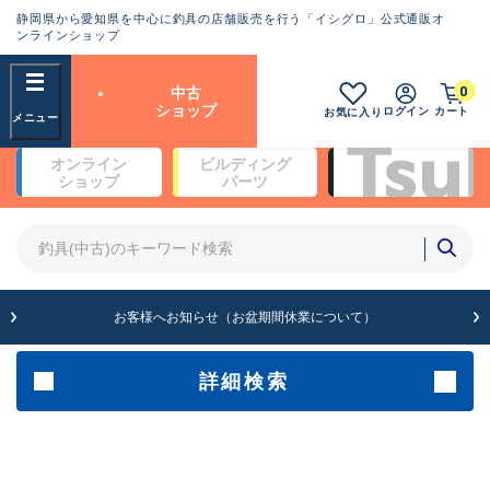
静岡県から愛知県を中心に釣具の店舗販売を行う「イシグロ」公式通販オ
ランクとは？
ンラインショップ
フリーワード
0
中古
SA
ショップ
ログイン
カート
お気に入り
新古品（メーカー問屋から仕
オンライン
ビルディング
入れた未使用品）
良
ショップ
パーツ
商品カテゴリ
※店頭展示時の置き傷が付いている
ものも含む
竿・ルアーロッド(4)
竿・ルアーロッド(64234)
リール・カスタムパーツ(35635)
A
ルアー・エギ(1807)
お客様へお知らせ（お盆期間休業について）
傷が極めて少ない極上品
その他・雑品(1061)
メーカー
詳細検索
B+
使用感や傷は少なく比較的美
店舗
品