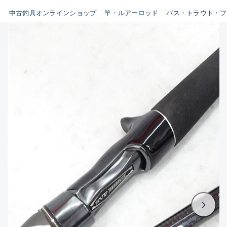
イシグロ鳴海店
中古釣具オンラインショップ
竿・ルアーロッド
バス・トラウト・フ
B
イシグロフレスポ鈴鹿店
使用感や傷はあるが全体的に
イシグロ津高茶屋店
綺麗な良品
イシグロ西春店
C
イシグロ中川かの里店
使用感や傷のある一般的な中
イシグロカインズモール彦根店
古品
イシグロ静岡中吉田店
C-
イシグロ名東引山店
かなり使用感があり、全体的
イシグロ豊田店
に目立つ傷が多い品
イシグロ豊橋向山店
イシグロ岐阜店
D
イシグロ高林店
著しく状態が悪いが使用はで