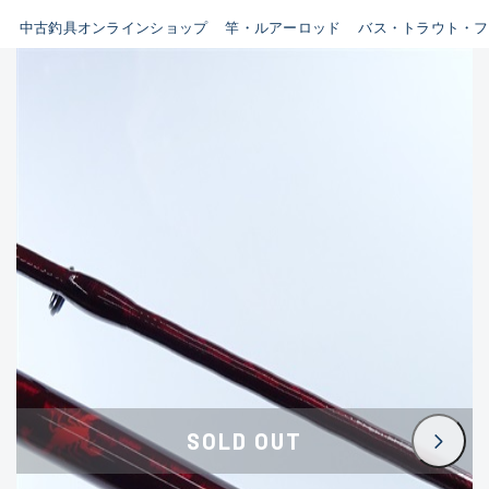
イシグロ鳴海店
中古釣具オンラインショップ
竿・ルアーロッド
バス・トラウト・フ
B
イシグロフレスポ鈴鹿店
使用感や傷はあるが全体的に
イシグロ津高茶屋店
綺麗な良品
イシグロ西春店
C
イシグロカインズモール彦根店
使用感や傷のある一般的な中
イシグロ中川かの里店
古品
イシグロ静岡中吉田店
C-
イシグロ名東引山店
かなり使用感があり、全体的
イシグロ豊田店
に目立つ傷が多い品
イシグロ豊橋向山店
イシグロ岐阜店
D
SOLD OUT
イシグロ高林店
著しく状態が悪いが使用はで