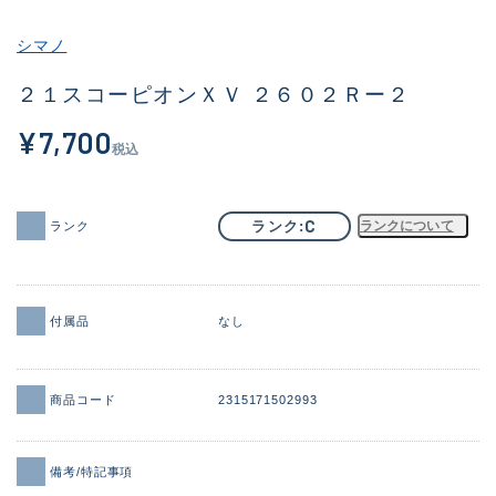
その他
シマノ
新商品
(1886)
２１スコーピオンＸＶ ２６０２Ｒー２
おすすめ
(156)
¥7,700
税込
値下げ品
(14303)
OH済
(936)
C
ランク
ランクについて
ランク
DCチェック済
(1336)
在庫有のみ
(22081)
付属品
なし
価格
商品コード
2315171502993
この条件で検索する
備考/特記事項