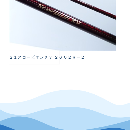
２１スコーピオンＸＶ ２６０２Ｒー２