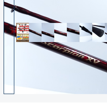
イシグロ御殿場店
イシグロ伊東店
ランク
(102237)
SA
(2950)
A
(17300)
B+
(12281)
B
(21962)
C
(38766)
C-
(5142)
D
(2197)
ランクについて