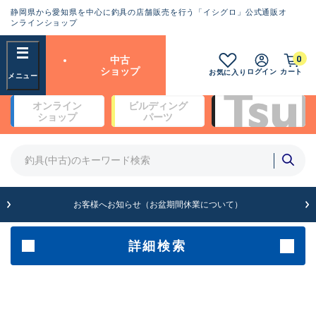
静岡県から愛知県を中心に釣具の店舗販売を行う「イシグロ」公式通販オ
ランクとは？
ンラインショップ
フリーワード
0
中古
SA
ショップ
ログイン
カート
お気に入り
新古品（メーカー問屋から仕
オンライン
ビルディング
入れた未使用品）
良
ショップ
パーツ
商品カテゴリ
※店頭展示時の置き傷が付いている
ものも含む
竿・ルアーロッド(4)
竿・ルアーロッド(64262)
リール・カスタムパーツ(35650)
A
ルアー・エギ(1807)
お客様へお知らせ（お盆期間休業について）
傷が極めて少ない極上品
その他・雑品(1061)
メーカー
詳細検索
B+
使用感や傷は少なく比較的美
店舗
品