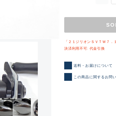
SO
「２１ジリオンＳＶＴＷ７．
決済利用不可: 代金引換
ランクとは？
送料・お届けについて
この商品に関するお問
新古品（メーカー問屋から
品）
SA
※店頭展示時の置き傷が付いて
傷が極めて少ない極上品
A