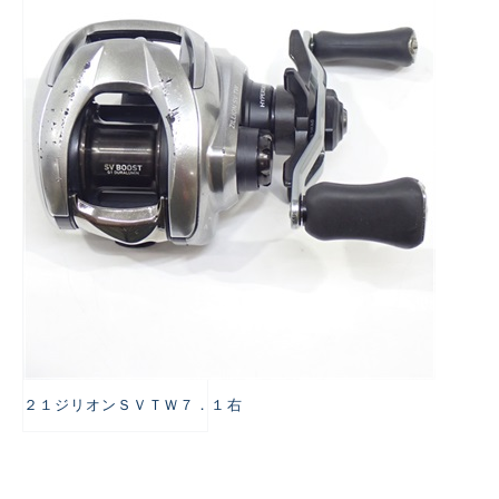
悪
２１ジリオンＳＶＴＷ７．１右