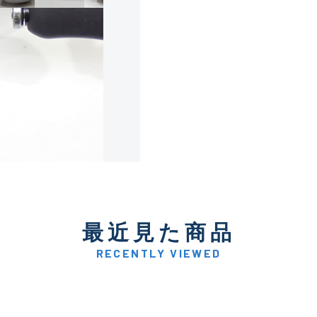
使用感や傷は少なく比較的
B+
使用感や傷はあるが全体的
B
使用感や傷のある一般的な
C
かなり使用感があり、全体
最近見た商品
C-
い品
RECENTLY VIEWED
著しく状態が悪いが使用は
D
品も含む