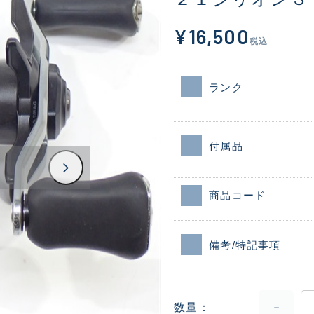
¥16,500
税込
ランク
付属品
商品コード
備考/特記事項
数量