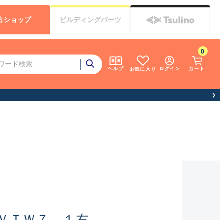
古
ショップ
ビルディング
パーツ
0
ログイン
カート
ヘルプ
お気に入り
ＶＴＷ７．１右