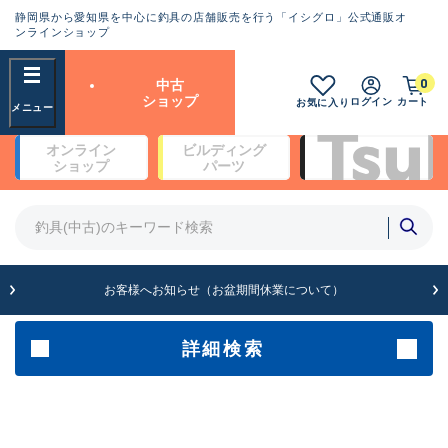
静岡県から愛知県を中心に釣具の店舗販売を行う「イシグロ」公式通販オ
ランクとは？
ンラインショップ
フリーワード
0
中古
SA
ショップ
ログイン
カート
お気に入り
新古品（メーカー問屋から仕
オンライン
ビルディング
入れた未使用品）
良
ショップ
パーツ
商品カテゴリ
※店頭展示時の置き傷が付いている
ものも含む
竿・ルアーロッド(4)
竿・ルアーロッド(64262)
リール・カスタムパーツ(35650)
A
ルアー・エギ(1807)
お客様へお知らせ（お盆期間休業について）
傷が極めて少ない極上品
その他・雑品(1061)
メーカー
詳細検索
B+
使用感や傷は少なく比較的美
店舗
品