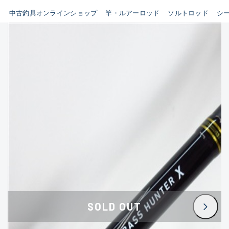
イシグロ鳴海店
中古釣具オンラインショップ
竿・ルアーロッド
ソルトロッド
シ
B
イシグロフレスポ鈴鹿店
使用感や傷はあるが全体的に
イシグロ津高茶屋店
綺麗な良品
イシグロ西春店
C
イシグロカインズモール彦根店
使用感や傷のある一般的な中
イシグロ中川かの里店
古品
イシグロ静岡中吉田店
C-
イシグロ名東引山店
かなり使用感があり、全体的
イシグロ豊田店
に目立つ傷が多い品
イシグロ豊橋向山店
イシグロ岐阜店
D
SOLD OUT
イシグロ高林店
著しく状態が悪いが使用はで