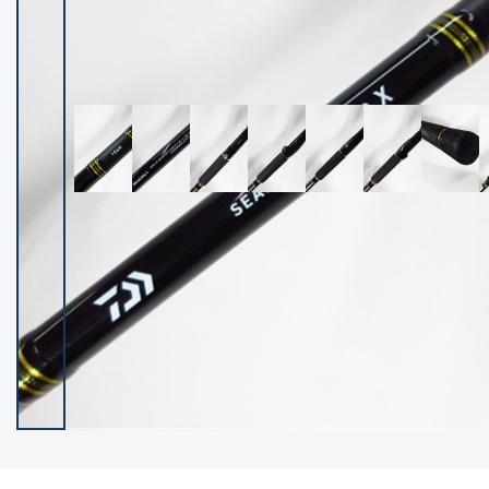
イシグロ御殿場店
イシグロ伊東店
ランク
(102237)
SA
(2950)
A
(17300)
B+
(12281)
B
(21962)
C
(38766)
C-
(5142)
D
(2197)
ランクについて