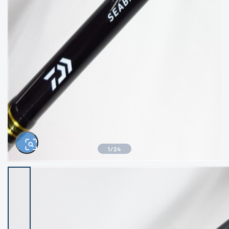
きるもの、改造品も含む
悪
イシグロ西尾店
イシグロ三河安城店
※ルアー、エギ、雑品、その他につきましては
ランク表記はございません。 状態は写真にて
ご確認ください。
イシグロ岡崎大樹寺店
イシグロ半田店
イシグロ岡崎若松店
イシグロ焼津店
イシグロ掛川店
イシグロ沼津店
1
/
24
イシグロ駿東柿田川店
イシグロ豊川店
イシグロ磐田店
イシグロ富士店