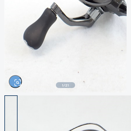
きるもの、改造品も含む
悪
イシグロ西尾店
イシグロ三河安城店
※ルアー、エギ、雑品、その他につきましては
ランク表記はございません。 状態は写真にて
ご確認ください。
イシグロ岡崎大樹寺店
イシグロ半田店
イシグロ岡崎若松店
イシグロ焼津店
イシグロ掛川店
イシグロ沼津店
1
/
21
イシグロ駿東柿田川店
イシグロ豊川店
イシグロ磐田店
イシグロ富士店