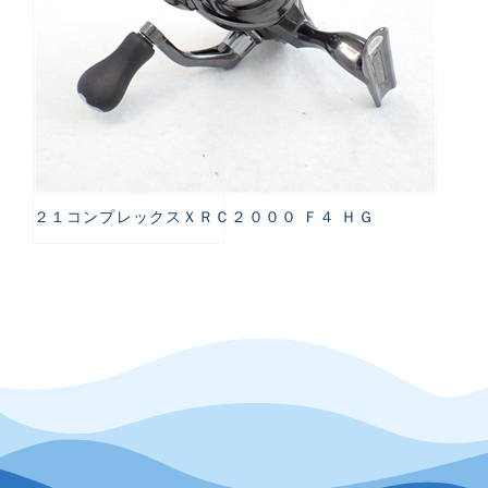
２１コンプレックスＸＲＣ２０００ Ｆ４ ＨＧ