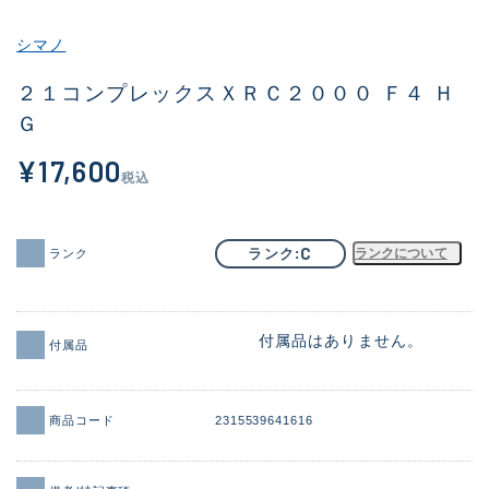
その他
シマノ
新商品
(1918)
２１コンプレックスＸＲＣ２０００ Ｆ４ Ｈ
Ｇ
おすすめ
(170)
¥17,600
値下げ品
(14306)
税込
OH済
(933)
DCチェック済
(1329)
C
ランク
ランクについて
ランク
在庫有のみ
(22156)
価格
付属品はありません。
付属品
商品コード
2315539641616
この条件で検索する