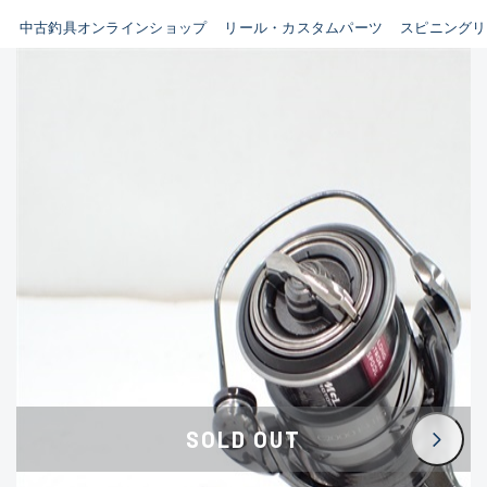
イシグロ鳴海店
中古釣具オンラインショップ
リール・カスタムパーツ
スピニングリ
B
イシグロフレスポ鈴鹿店
使用感や傷はあるが全体的に
イシグロ津高茶屋店
綺麗な良品
イシグロ西春店
C
イシグロ中川かの里店
使用感や傷のある一般的な中
イシグロカインズモール彦根店
古品
イシグロ静岡中吉田店
C-
イシグロ名東引山店
かなり使用感があり、全体的
イシグロ豊田店
に目立つ傷が多い品
イシグロ豊橋向山店
イシグロ岐阜店
D
SOLD OUT
イシグロ高林店
著しく状態が悪いが使用はで