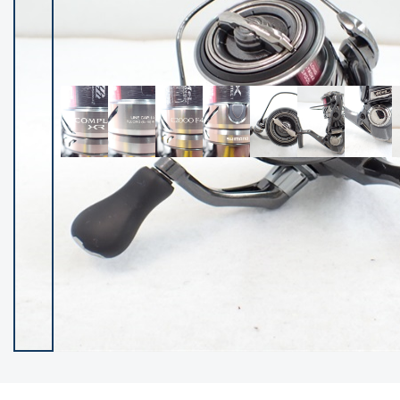
イシグロ御殿場店
イシグロ伊東店
ランク
(102048)
SA
(2940)
A
(17262)
B+
(12263)
B
(21930)
C
(38692)
C-
(5134)
D
(2190)
ランクについて