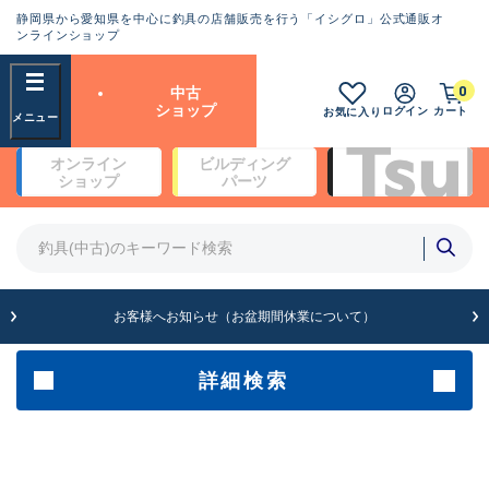
静岡県から愛知県を中心に釣具の店舗販売を行う「イシグロ」公式通販オ
ランクとは？
ンラインショップ
フリーワード
0
中古
SA
ショップ
ログイン
カート
お気に入り
新古品（メーカー問屋から仕
オンライン
ビルディング
入れた未使用品）
良
ショップ
パーツ
商品カテゴリ
※店頭展示時の置き傷が付いている
ものも含む
竿・ルアーロッド(4)
竿・ルアーロッド(64148)
リール・カスタムパーツ(35575)
A
ルアー・エギ(1807)
お客様へお知らせ（お盆期間休業について）
傷が極めて少ない極上品
その他・雑品(1061)
メーカー
詳細検索
B+
使用感や傷は少なく比較的美
店舗
品