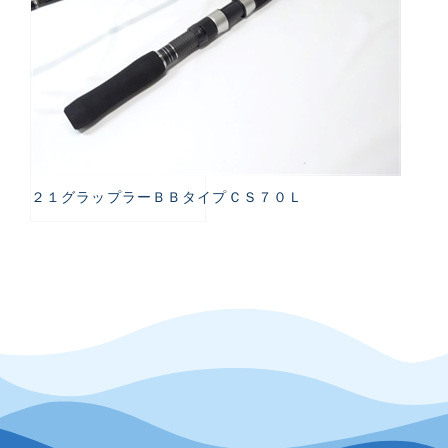
２１グラップラーＢＢタイプＣＳ７０Ｌ