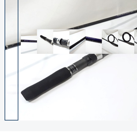
イシグロ御殿場店
イシグロ伊東店
ランク
(102236)
SA
(2950)
A
(17300)
B+
(12281)
B
(21961)
C
(38766)
C-
(5142)
D
(2197)
ランクについて