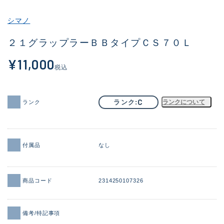
その他
シマノ
新商品
(1973)
２１グラップラーＢＢタイプＣＳ７０Ｌ
おすすめ
(173)
¥11,000
税込
値下げ品
(14303)
OH済
(936)
C
ランク
ランクについて
ランク
DCチェック済
(1336)
在庫有のみ
(22085)
付属品
なし
価格
商品コード
2314250107326
この条件で検索する
備考/特記事項