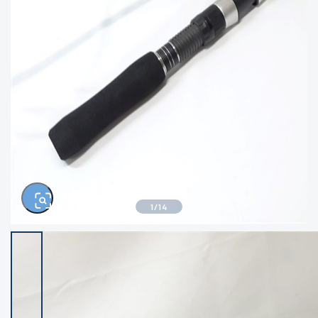
きるもの、改造品も含む
悪
イシグロ西尾店
イシグロ三河安城店
※ルアー、エギ、雑品、その他につきましては
ランク表記はございません。 状態は写真にて
ご確認ください。
イシグロ岡崎大樹寺店
イシグロ半田店
イシグロ岡崎若松店
イシグロ焼津店
イシグロ掛川店
イシグロ沼津店
1
/
14
イシグロ駿東柿田川店
イシグロ豊川店
イシグロ磐田店
イシグロ富士店