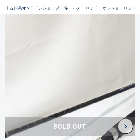
イシグロ鳴海店
中古釣具オンラインショップ
竿・ルアーロッド
オフショアロッド
B
イシグロフレスポ鈴鹿店
使用感や傷はあるが全体的に
イシグロ津高茶屋店
綺麗な良品
イシグロ西春店
C
イシグロカインズモール彦根店
使用感や傷のある一般的な中
イシグロ中川かの里店
古品
イシグロ静岡中吉田店
C-
イシグロ名東引山店
かなり使用感があり、全体的
イシグロ豊田店
に目立つ傷が多い品
イシグロ豊橋向山店
イシグロ岐阜店
D
SOLD OUT
イシグロ高林店
著しく状態が悪いが使用はで