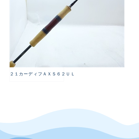
２１カーディフＡＸＳ６２ＵＬ