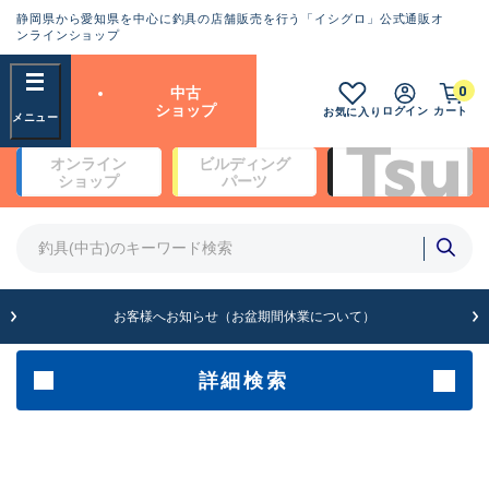
静岡県から愛知県を中心に釣具の店舗販売を行う「イシグロ」公式通販オ
ランクとは？
ンラインショップ
フリーワード
0
中古
SA
ショップ
ログイン
カート
お気に入り
新古品（メーカー問屋から仕
オンライン
ビルディング
入れた未使用品）
良
ショップ
パーツ
商品カテゴリ
※店頭展示時の置き傷が付いている
ものも含む
竿・ルアーロッド(4)
竿・ルアーロッド(64262)
リール・カスタムパーツ(35650)
A
ルアー・エギ(1807)
お客様へお知らせ（お盆期間休業について）
傷が極めて少ない極上品
その他・雑品(1061)
メーカー
詳細検索
B+
使用感や傷は少なく比較的美
店舗
品