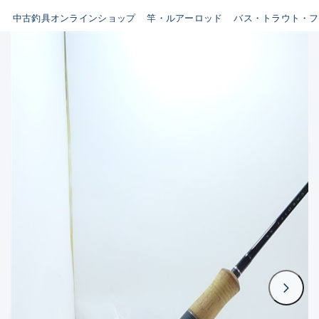
イシグロ鳴海店
中古釣具オンラインショップ
竿・ルアーロッド
バス・トラウト・フ
B
イシグロフレスポ鈴鹿店
使用感や傷はあるが全体的に
イシグロ津高茶屋店
綺麗な良品
イシグロ西春店
C
イシグロカインズモール彦根店
使用感や傷のある一般的な中
イシグロ中川かの里店
古品
イシグロ静岡中吉田店
C-
イシグロ名東引山店
かなり使用感があり、全体的
イシグロ豊田店
に目立つ傷が多い品
イシグロ豊橋向山店
イシグロ岐阜店
D
イシグロ高林店
著しく状態が悪いが使用はで