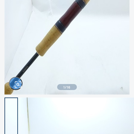
きるもの、改造品も含む
悪
イシグロ西尾店
イシグロ三河安城店
※ルアー、エギ、雑品、その他につきましては
ランク表記はございません。 状態は写真にて
ご確認ください。
イシグロ岡崎大樹寺店
イシグロ半田店
イシグロ岡崎若松店
イシグロ焼津店
イシグロ掛川店
イシグロ沼津店
1
/
16
イシグロ駿東柿田川店
イシグロ豊川店
イシグロ磐田店
イシグロ富士店