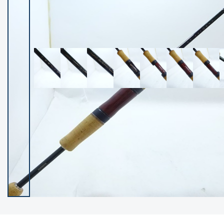
イシグロ御殿場店
イシグロ伊東店
ランク
(102237)
SA
(2950)
A
(17300)
B+
(12281)
B
(21962)
C
(38766)
C-
(5142)
D
(2197)
ランクについて