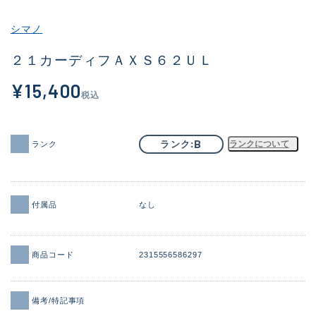
その他
シマノ
新商品
(1886)
２１カーディフＡＸＳ６２ＵＬ
おすすめ
(156)
¥15,400
税込
値下げ品
(14303)
OH済
(936)
B
ランク
ランクについて
ランク
DCチェック済
(1336)
在庫有のみ
(22078)
付属品
なし
価格
商品コード
2315556586297
この条件で検索する
備考/特記事項