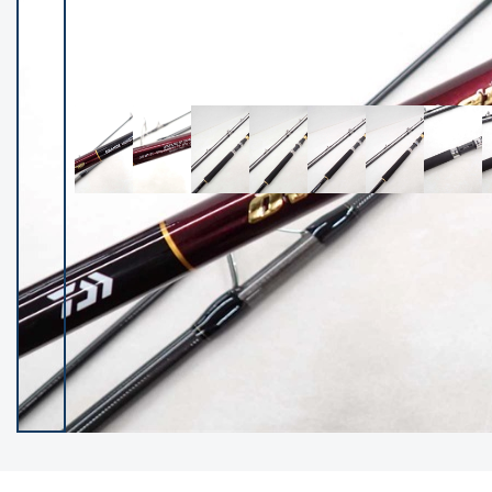
イシグロ御殿場店
イシグロ伊東店
ランク
(102140)
SA
(2946)
A
(17277)
B+
(12270)
B
(21946)
C
(38734)
C-
(5135)
D
(2193)
ランクについて