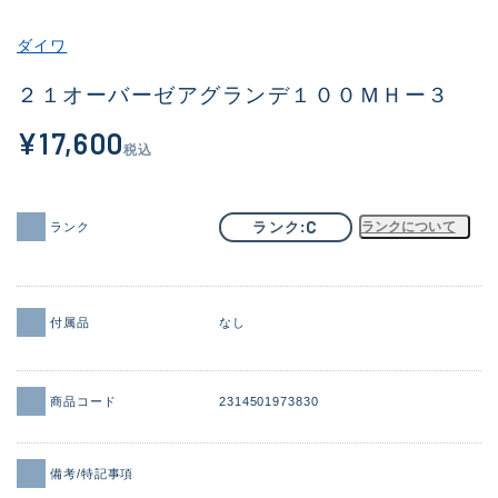
その他
ダイワ
新商品
(1871)
２１オーバーゼアグランデ１００ＭＨー３
おすすめ
(161)
¥17,600
税込
値下げ品
(14304)
OH済
(935)
C
ランク
ランクについて
ランク
DCチェック済
(1331)
在庫有のみ
(22088)
付属品
なし
価格
商品コード
2314501973830
この条件で検索する
備考/特記事項