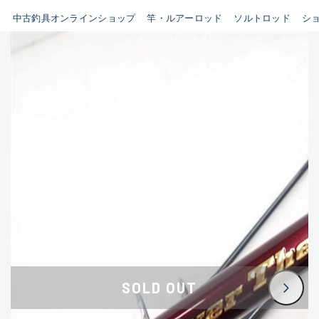
イシグロ鳴海店
中古釣具オンラインショップ
竿・ルアーロッド
ソルトロッド
シ
B
イシグロフレスポ鈴鹿店
使用感や傷はあるが全体的に
イシグロ津高茶屋店
綺麗な良品
イシグロ西春店
C
イシグロ中川かの里店
使用感や傷のある一般的な中
イシグロカインズモール彦根店
古品
イシグロ静岡中吉田店
C-
イシグロ名東引山店
かなり使用感があり、全体的
イシグロ豊田店
に目立つ傷が多い品
イシグロ豊橋向山店
イシグロ岐阜店
D
SOLD OUT
イシグロ高林店
著しく状態が悪いが使用はで