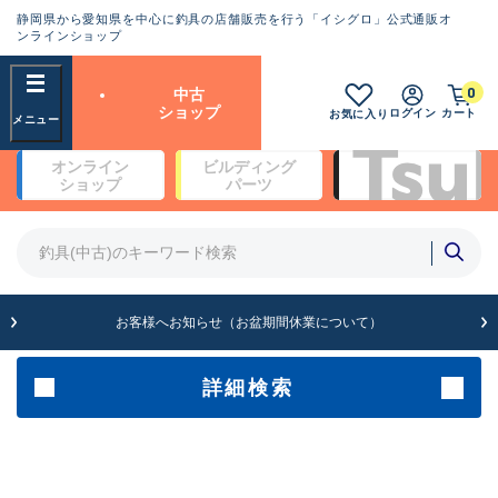
静岡県から愛知県を中心に釣具の店舗販売を行う「イシグロ」公式通販オ
ランクとは？
ンラインショップ
フリーワード
0
中古
SA
ショップ
ログイン
カート
お気に入り
新古品（メーカー問屋から仕
オンライン
ビルディング
入れた未使用品）
良
ショップ
パーツ
商品カテゴリ
※店頭展示時の置き傷が付いている
ものも含む
竿・ルアーロッド(4)
竿・ルアーロッド(64200)
リール・カスタムパーツ(35615)
A
ルアー・エギ(1807)
お客様へお知らせ（お盆期間休業について）
傷が極めて少ない極上品
その他・雑品(1061)
メーカー
詳細検索
B+
使用感や傷は少なく比較的美
店舗
品