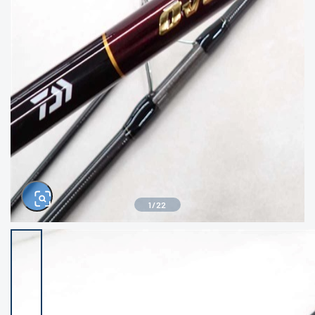
きるもの、改造品も含む
悪
イシグロ西尾店
イシグロ三河安城店
※ルアー、エギ、雑品、その他につきましては
ランク表記はございません。 状態は写真にて
ご確認ください。
イシグロ岡崎大樹寺店
イシグロ半田店
イシグロ岡崎若松店
イシグロ焼津店
イシグロ掛川店
イシグロ沼津店
1
/
22
イシグロ駿東柿田川店
イシグロ豊川店
イシグロ磐田店
イシグロ富士店