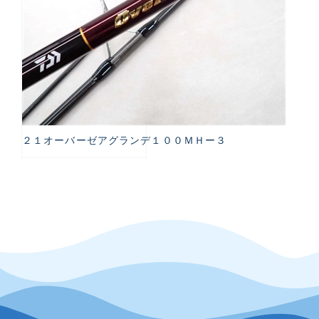
２１オーバーゼアグランデ１００ＭＨー３