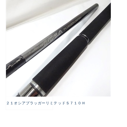
悪
２１オシアプラッガーリミテッドＳ７１０Ｈ