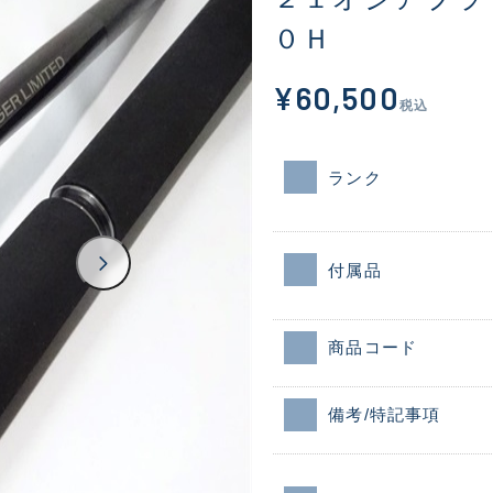
０Ｈ
¥60,500
税込
ランク
付属品
商品コード
備考/特記事項