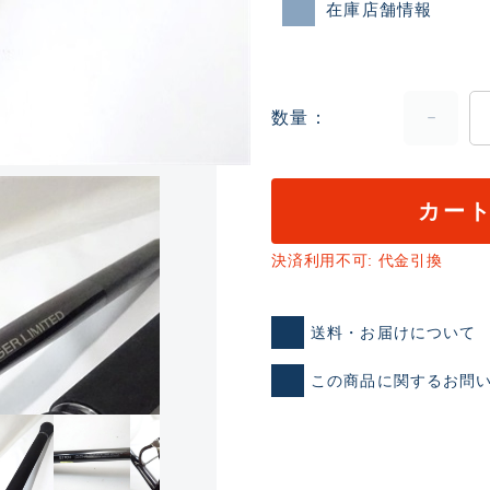
在庫店舗情報
数量
カー
ランクとは？
決済利用不可: 代金引換
送料・お届けについて
新古品（メーカー問屋から
品）
SA
この商品に関するお問
※店頭展示時の置き傷が付いて
傷が極めて少ない極上品
A