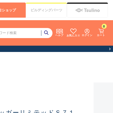
古
ショップ
ビルディング
パーツ
0
ログイン
カート
ヘルプ
お気に入り
ッガーリミテッドＳ７１