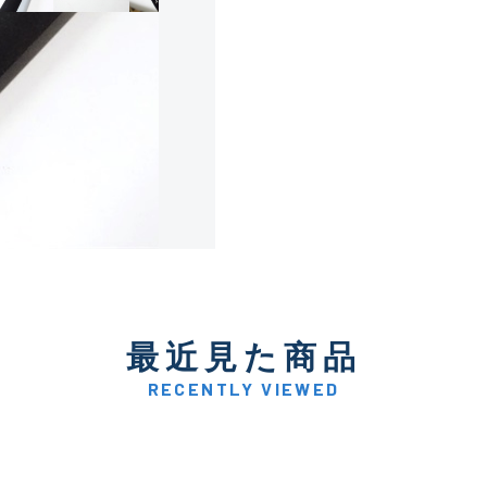
使用感や傷は少なく比較的
B+
使用感や傷はあるが全体的
B
使用感や傷のある一般的な
C
かなり使用感があり、全体
最近見た商品
C-
い品
RECENTLY VIEWED
著しく状態が悪いが使用は
D
品も含む