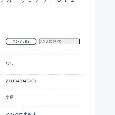
B+
ランク
ランクについて
なし
2311849346388
小傷
イシグロ半田店