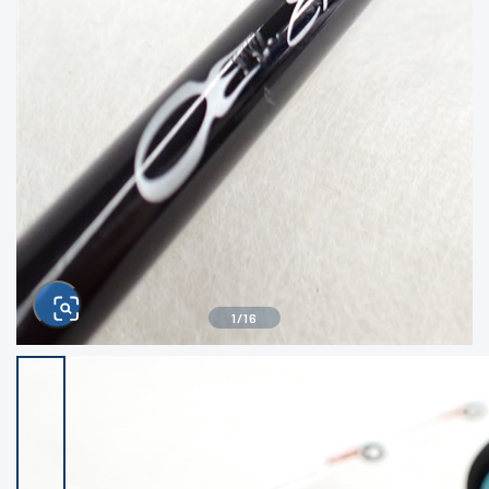
きるもの、改造品も含む
悪
イシグロ西尾店
イシグロ三河安城店
※ルアー、エギ、雑品、その他につきましては
ランク表記はございません。 状態は写真にて
ご確認ください。
イシグロ半田店
イシグロ岡崎若松店
イシグロ岡崎大樹寺店
イシグロ焼津店
イシグロ掛川店
イシグロ沼津店
1
/
16
イシグロ駿東柿田川店
イシグロ豊川店
イシグロ磐田店
イシグロ富士店