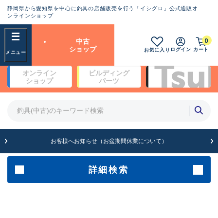
静岡県から愛知県を中心に釣具の店舗販売を行う「イシグロ」公式通販オ
ランクとは？
ンラインショップ
フリーワード
0
中古
SA
ショップ
ログイン
カート
お気に入り
新古品（メーカー問屋から仕
オンライン
ビルディング
入れた未使用品）
良
ショップ
パーツ
商品カテゴリ
※店頭展示時の置き傷が付いている
ものも含む
竿・ルアーロッド(5)
竿・ルアーロッド(64424)
リール・カスタムパーツ(35767)
A
ルアー・エギ(1812)
お客様へお知らせ（お盆期間休業について）
傷が極めて少ない極上品
その他・雑品(1066)
メーカー
詳細検索
B+
使用感や傷は少なく比較的美
店舗
品