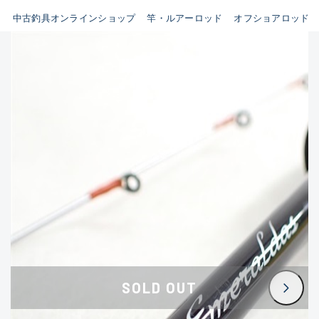
イシグロ鳴海店
中古釣具オンラインショップ
竿・ルアーロッド
オフショアロッド
B
イシグロフレスポ鈴鹿店
使用感や傷はあるが全体的に
イシグロ津高茶屋店
綺麗な良品
イシグロ西春店
C
イシグロカインズモール彦根店
使用感や傷のある一般的な中
イシグロ中川かの里店
古品
イシグロ静岡中吉田店
C-
イシグロ名東引山店
かなり使用感があり、全体的
イシグロ豊田店
に目立つ傷が多い品
イシグロ豊橋向山店
イシグロ岐阜店
D
SOLD OUT
イシグロ高林店
著しく状態が悪いが使用はで