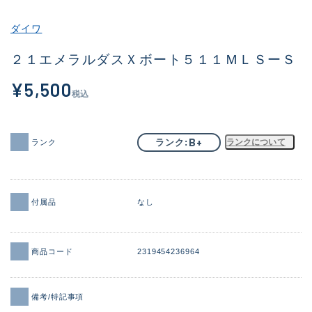
その他
ダイワ
新商品
(2090)
２１エメラルダスＸボート５１１ＭＬＳーＳ
おすすめ
(177)
¥5,500
税込
値下げ品
(14299)
OH済
(943)
B+
ランク
ランクについて
ランク
DCチェック済
(1339)
在庫有のみ
(21950)
付属品
なし
価格
商品コード
2319454236964
この条件で検索する
備考/特記事項