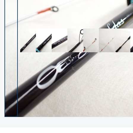
イシグロ御殿場店
イシグロ伊東店
ランク
(102527)
SA
(2966)
A
(17340)
B+
(12322)
B
(22007)
C
(38873)
C-
(5167)
D
(2205)
ランクについて