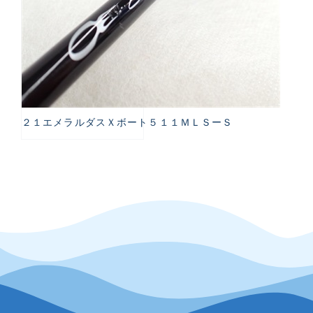
２１エメラルダスＸボート５１１ＭＬＳーＳ