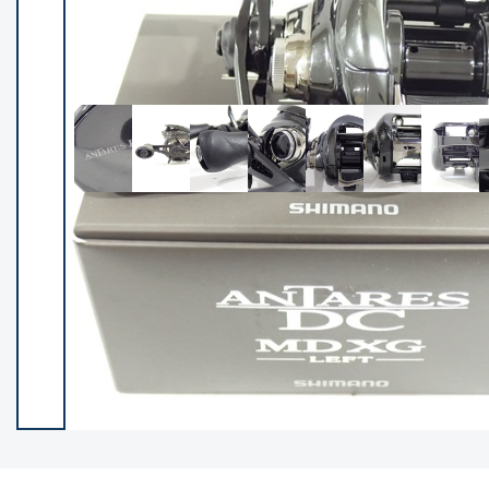
イシグロ御殿場店
イシグロ伊東店
ランク
(102237)
SA
(2950)
A
(17300)
B+
(12281)
B
(21962)
C
(38766)
C-
(5142)
D
(2197)
ランクについて