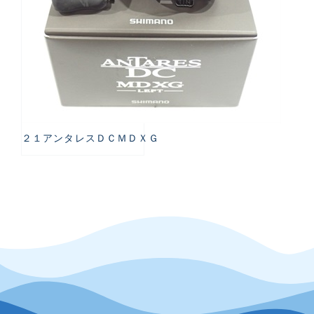
２１アンタレスＤＣＭＤＸＧ