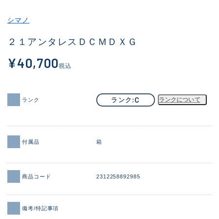
その他
シマノ
新商品
(1886)
２１アンタレスＤＣＭＤＸＧ
おすすめ
(156)
¥40,700
税込
値下げ品
(14303)
OH済
(936)
C
ランク
ランクについて
ランク
DCチェック済
(1336)
在庫有のみ
(22080)
付属品
箱
価格
商品コード
2312258892985
この条件で検索する
備考/特記事項