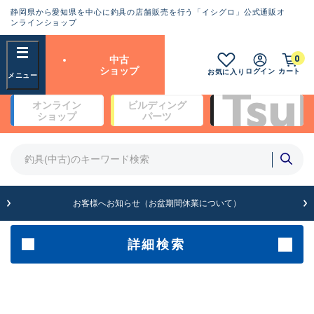
静岡県から愛知県を中心に釣具の店舗販売を行う「イシグロ」公式通販オ
ランクとは？
ンラインショップ
フリーワード
0
中古
SA
ショップ
ログイン
カート
お気に入り
新古品（メーカー問屋から仕
オンライン
ビルディング
入れた未使用品）
良
ショップ
パーツ
商品カテゴリ
※店頭展示時の置き傷が付いている
ものも含む
竿・ルアーロッド(4)
竿・ルアーロッド(64262)
リール・カスタムパーツ(35650)
A
ルアー・エギ(1807)
お客様へお知らせ（お盆期間休業について）
傷が極めて少ない極上品
その他・雑品(1061)
メーカー
詳細検索
B+
使用感や傷は少なく比較的美
店舗
品