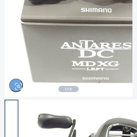
きるもの、改造品も含む
悪
イシグロ西尾店
イシグロ三河安城店
※ルアー、エギ、雑品、その他につきましては
ランク表記はございません。 状態は写真にて
ご確認ください。
イシグロ岡崎大樹寺店
イシグロ半田店
イシグロ岡崎若松店
イシグロ焼津店
イシグロ掛川店
イシグロ沼津店
1
/
13
イシグロ駿東柿田川店
イシグロ豊川店
イシグロ磐田店
イシグロ富士店