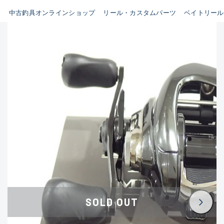
イシグロ鳴海店
中古釣具オンラインショップ
リール・カスタムパーツ
ベイトリール
B
イシグロフレスポ鈴鹿店
使用感や傷はあるが全体的に
イシグロ津高茶屋店
綺麗な良品
イシグロ西春店
C
イシグロカインズモール彦根店
使用感や傷のある一般的な中
イシグロ中川かの里店
古品
イシグロ静岡中吉田店
C-
イシグロ名東引山店
かなり使用感があり、全体的
イシグロ豊田店
に目立つ傷が多い品
イシグロ豊橋向山店
イシグロ岐阜店
D
SOLD OUT
イシグロ高林店
著しく状態が悪いが使用はで