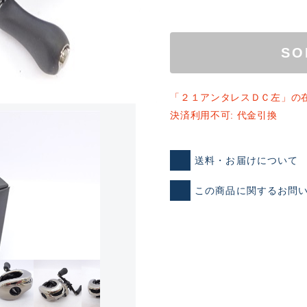
SO
「２１アンタレスＤＣ左」の
決済利用不可: 代金引換
ランクとは？
送料・お届けについて
この商品に関するお問
新古品（メーカー問屋から
品）
SA
※店頭展示時の置き傷が付いて
傷が極めて少ない極上品
A