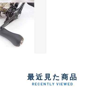
使用感や傷は少なく比較的
B+
使用感や傷はあるが全体的
B
使用感や傷のある一般的な
C
かなり使用感があり、全体
最近見た商品
C-
い品
RECENTLY VIEWED
著しく状態が悪いが使用は
D
品も含む