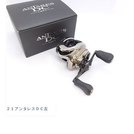
悪
２１アンタレスＤＣ左