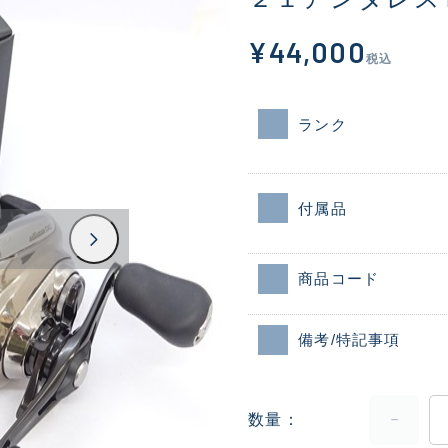
¥44,000
税込
ランク
付属品
商品コード
備考/特記事項
数量