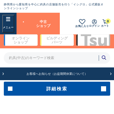
静岡県から愛知県を中心に釣具の店舗販売を行う「イシグロ」公式通販オ
ランクとは？
ンラインショップ
フリーワード
0
中古
SA
ショップ
ログイン
カート
お気に入り
新古品（メーカー問屋から仕
オンライン
ビルディング
入れた未使用品）
良
ショップ
パーツ
商品カテゴリ
※店頭展示時の置き傷が付いている
ものも含む
竿・ルアーロッド(4)
竿・ルアーロッド(64262)
リール・カスタムパーツ(35650)
A
ルアー・エギ(1807)
お客様へお知らせ（お盆期間休業について）
傷が極めて少ない極上品
その他・雑品(1061)
メーカー
詳細検索
B+
使用感や傷は少なく比較的美
店舗
品