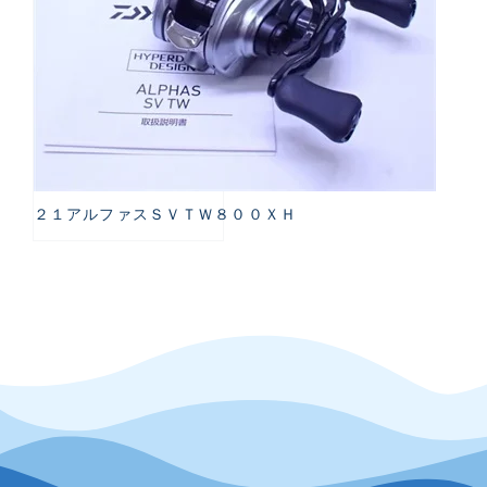
２１アルファスＳＶＴＷ８００ＸＨ