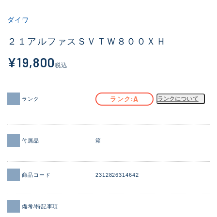
その他
ダイワ
新商品
(1886)
２１アルファスＳＶＴＷ８００ＸＨ
おすすめ
(156)
¥19,800
税込
値下げ品
(14303)
OH済
(936)
A
ランク
ランクについて
ランク
DCチェック済
(1336)
在庫有のみ
(22079)
付属品
箱
価格
商品コード
2312826314642
この条件で検索する
備考/特記事項