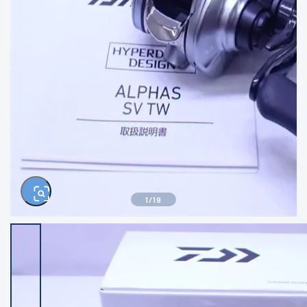
きるもの、改造品も含む
悪
イシグロ西尾店
イシグロ三河安城店
※ルアー、エギ、雑品、その他につきましては
ランク表記はございません。 状態は写真にて
ご確認ください。
イシグロ岡崎大樹寺店
イシグロ半田店
イシグロ岡崎若松店
イシグロ焼津店
イシグロ掛川店
イシグロ沼津店
1
/
19
イシグロ駿東柿田川店
イシグロ豊川店
イシグロ磐田店
イシグロ富士店