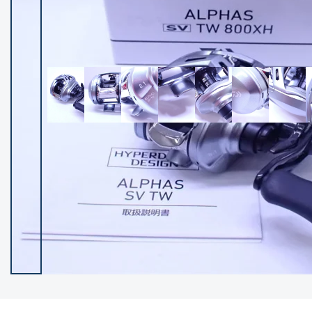
イシグロ御殿場店
イシグロ伊東店
ランク
(102237)
SA
(2950)
A
(17300)
B+
(12281)
B
(21962)
C
(38766)
C-
(5142)
D
(2197)
ランクについて