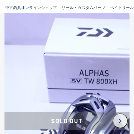
イシグロ鳴海店
中古釣具オンラインショップ
リール・カスタムパーツ
ベイトリール
B
イシグロフレスポ鈴鹿店
使用感や傷はあるが全体的に
イシグロ津高茶屋店
綺麗な良品
イシグロ西春店
C
イシグロカインズモール彦根店
使用感や傷のある一般的な中
イシグロ中川かの里店
古品
イシグロ静岡中吉田店
C-
イシグロ名東引山店
かなり使用感があり、全体的
イシグロ豊田店
に目立つ傷が多い品
イシグロ豊橋向山店
イシグロ岐阜店
D
SOLD OUT
イシグロ高林店
著しく状態が悪いが使用はで