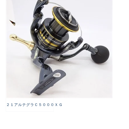
悪
２１アルテグラＣ５０００ＸＧ