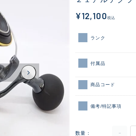
¥12,100
税込
ランク
付属品
商品コード
備考/特記事項
数量