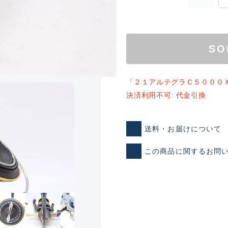
SO
「２１アルテグラＣ５０００
決済利用不可: 代金引換
ランクとは？
送料・お届けについて
この商品に関するお問
新古品（メーカー問屋から
品）
SA
※店頭展示時の置き傷が付いて
傷が極めて少ない極上品
A