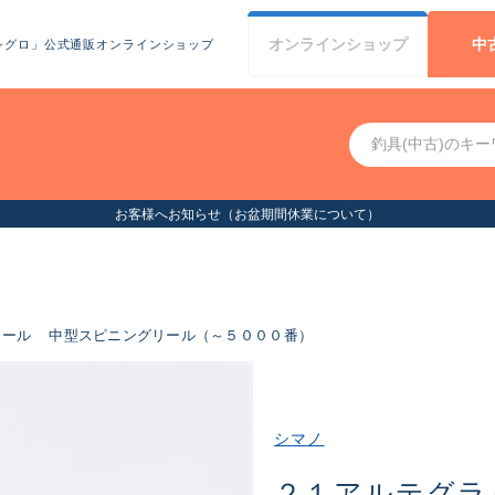
オンライン
ショップ
中
シグロ」公式通販オンラインショップ
お客様へお知らせ（お盆期間休業について）
リール
中型スピニングリール（～５０００番）
シマノ
２１アルテグラ