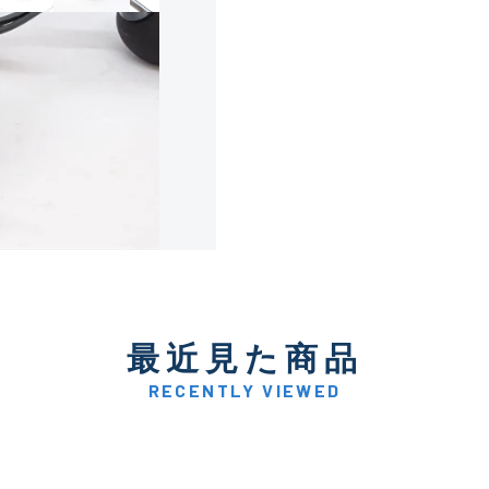
使用感や傷は少なく比較的
B+
使用感や傷はあるが全体的
B
使用感や傷のある一般的な
C
かなり使用感があり、全体
最近見た商品
C-
い品
RECENTLY VIEWED
著しく状態が悪いが使用は
D
品も含む